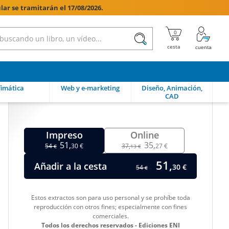
lar se tramitarán el 17/08/2026.

imática
Web y e-marketing
Diseño, Animación,
CAD
Impreso
Online
51,
35,
54
30 €
37,
27 €
€
13 €
51,
Añadir a la cesta
30 €
54
€
Estos extractos son para uso personal y se prohíbe toda
reproducción con otros fines; especialmente con fines
comerciales.
Todos los derechos reservados - Ediciones ENI