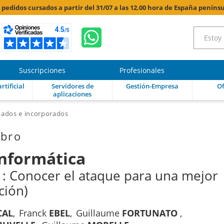
s pedidos cursados a partir del 31/07 a las 12.00 hora de España peninsu
Suscripciones
Profesionales
rtificial
Servidores de
Gestión-Empresa
Of
aplicaciones
tados e incorporados
ibro
informática
g : Conocer el ataque para una mejor
ción)
CAL
Franck
EBEL
Guillaume
FORTUNATO