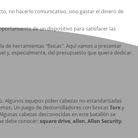
ucto, no hacerlo comunicativo, sino gastar el dinero de
portamiento de un dispositivo para satisfacer las
a de herramientas "físicas". Aquí vamos a presentar
el y, especialmente, del presupuesto que quiera dedicar.
ipo. Algunos equipos piden cabezas no estandarizadas
isemos. Un juego de destornilladores con brocas
Torx
y
 Algunas cabezas desconocidas en este batallón se
 que debe conocer:
square drive
,
allen
,
Allen Security
,