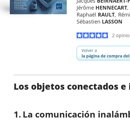
Jacques
BEIRNAERT-
Jérôme
HENNECART
Raphaël
RAULT
Rém
Sébastien
LASSON
2 opini
Volver a
la página de compra del 
Los objetos conectados e
La comunicación inalám