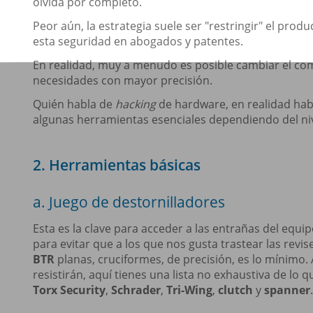
olvida por completo.
Peor aún, la estrategia suele ser "restringir" el prod
esta seguridad en abogados y patentes.
En realidad, muy a menudo es posible cambiar el com
necesidades con mayor precisión.
Quién habla de
hacking
de hardware, en realidad habl
algunas herramientas esenciales dependiendo del niv
2. Herramientas básicas
a. Juego de destornilladores
Esta es la clave para acceder a las entrañas del equ
para evitar que a los que nos gusta trastear las rev
BTR
planas, cruciformes, de precisión, es lo mínimo.
resistirán, aquí tienes una lista no exhaustiva de lo
Torx Security
,
Schrader
,
Tri-Wing
,
clutch
y
spanner
.