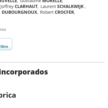
HUVELLE
Guillaume
MORELLE
Joffrey
CLARHAUT
Laurent
SCHALKWIJK
i
DUBOURGNOUX
Robert
CROCFER
ones
libro
 incorporados
brica