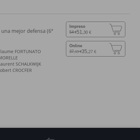
Impreso
a una mejor defensa (6ª
51,
54
30 €
€
Online
llaume FORTUNATO
35,
37,
27 €
13 €
 MORELLE
Laurent SCHALKWIJK
obert CROCFER