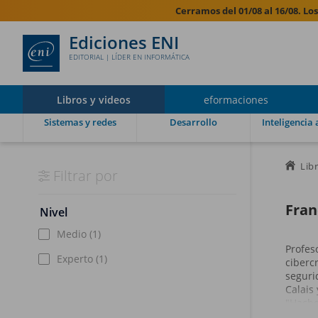
Cerramos del 01/08 al 16/08. Lo
Ediciones ENI
EDITORIAL | LÍDER EN INFORMÁTICA
Libros y videos
eformaciones
Sistemas y redes
Desarrollo
Inteligencia a
Lib
Filtrar por
Fran
Nivel
Medio
(1)
Profes
Experto
(1)
ciberc
seguri
Calais
"Hache
Python