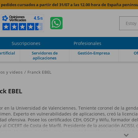
s pedidos cursados a partir del 31/07 a las 12.00 hora de España peninsu
Suscripciones
Profesionales
rtificial
Servidores de
Gestión-Empresa
Of
aplicaciones
ros y videos
Franck EBEL
ck EBEL
or en la Universidad de Valenciennes. Teniente coronel de la gendar
rimen. Experto en vulnerabilidades de aplicaciones, creó la licencia
dad ofensiva. Posee los certificados CEH, OSCP y Wifu, formador de
 y al CICERT de Costa de Marfil. Presidente de la asociación ACISSI,
arze". Miembro de AFPY, una asociación francófona dedicada a Pyt

, software libre y seguridad informática.