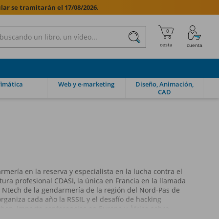
lar se tramitarán el 17/08/2026.

imática
Web y e-marketing
Diseño, Animación,
CAD
mería en la reserva y especialista en la lucha contra el
tura profesional CDASI, la única en Francia en la llamada
l Ntech de la gendarmería de la región del Nord-Pas de
 organiza cada año la RSSIL y el desafío de hacking
hon, imparte conferencias en Europa y África sobre