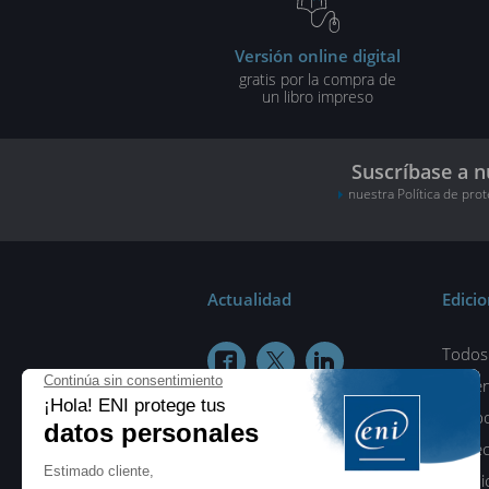
Versión online digital
gratis por la compra de
un libro impreso
Suscríbase a n
nuestra Política de pro
Actualidad
Edici
Todos 



¿Quié
Colab
Protec
Condic