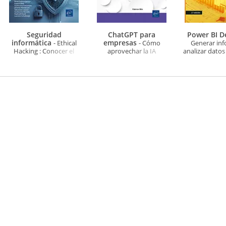
Seguridad
ChatGPT para
Power BI 
informática
empresas
- Ethical
- Cómo
Generar inf
Hacking : Conocer el
aprovechar la IA
analizar datos 
ataque para una mejor
generativa en el día a día
día (2ª ed
defensa (6ª edición)