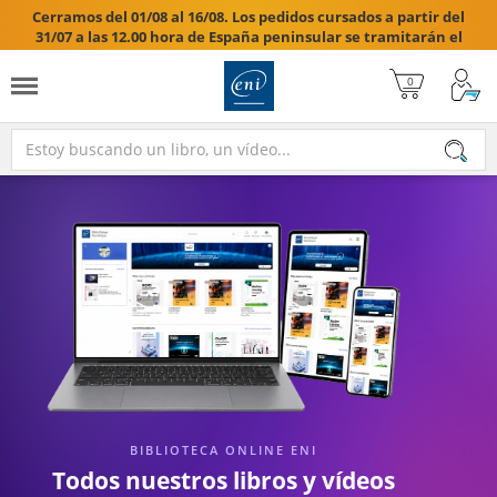
Cerramos del 01/08 al 16/08. Los pedidos cursados a partir del
31/07 a las 12.00 hora de España peninsular se tramitarán el
17/08/2026.

BIBLIOTECA ONLINE ENI
Todos nuestros libros y vídeos