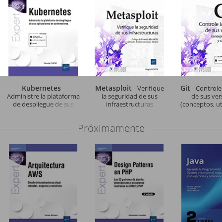
Kubernetes
Metasploit
Git
-
- Verifique
- Controle
Administre la plataforma
la seguridad de sus
de sus ver
de despliegue de sus
infraestructuras
(conceptos, ut
aplicaciones en
casos prácti
contenedores
edicio
Próximamente