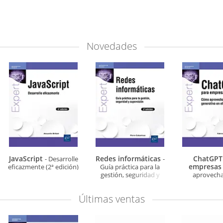
Novedades
JavaScript
Redes informáticas
ChatGPT
- Desarrolle
-
empresa
eficazmente (2ª edición)
Guía práctica para la
gestión, seguridad y
aprovechar
supervisión (2ª edición)
generativa en e
Últimas ventas