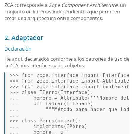
ZCA corresponde a
Zope Component Architecture
, un
conjunto de librerías independientes que permiten
crear una arquitectura entre componentes.
2. Adaptador
Declaración
He aquí, declarados conforme a los patrones de uso de
la ZCA, dos interfaces y dos objetos:
>>>
from
 zope.interface 
import
 Interface 
>>>
from
 zope.interface 
import
 Attribute 
>>>
from
 zope.interface 
import
 implements
>>>
class
IPerro
(
Interface
):    
...
    nombre = Attribute(
"""Nombre del 
...
def
ladrar
(
filename
):  
...
"""Método para hacer que ladr
...
>>>
class
Perro
(
object
): 
...
    implements(IPerro) 
...
    nombre = 
u''