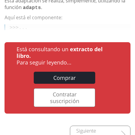
Esta adaptación se realiza, simplemente, utilizando la
función
.
adapts
Aquí está el componente:
>
>>...
Está consultando un
extracto del
libro.
Para seguir leyendo...
Comprar
Contratar
suscripción