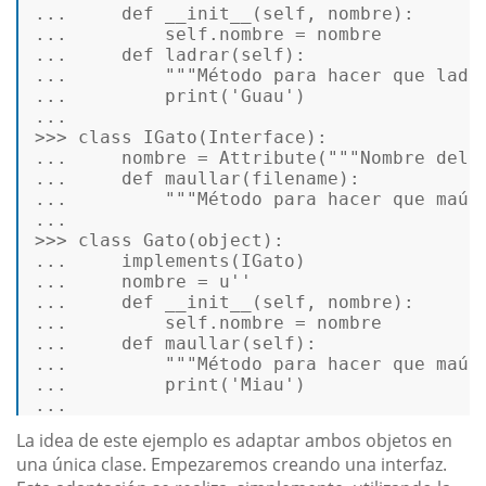
...
def
__init__
(
self, nombre
): 
...
        self.nombre = nombre 
...
def
ladrar
(
self
): 
...
"""Método para hacer que ladr
...
print
(
'Guau'
) 
...
>>>
class
IGato
(
Interface
): 
...
    nombre = Attribute(
"""Nombre del 
...
def
maullar
(
filename
): 
...
"""Método para hacer que maúl
...
>>>
class
Gato
(
object
): 
...
    implements(IGato) 
...
    nombre = 
u''
...
def
__init__
(
self, nombre
): 
...
        self.nombre = nombre 
...
def
maullar
(
self
): 
...
"""Método para hacer que maúl
...
print
(
'Miau'
)    
...
La idea de este ejemplo es adaptar ambos objetos en
una única clase. Empezaremos creando una interfaz.