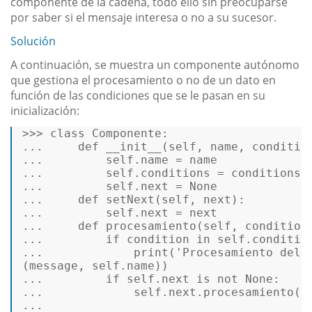
componente de la cadena, todo ello sin preocuparse
por saber si el mensaje interesa o no a su sucesor.
Solución
A continuación, se muestra un componente autónomo
que gestiona el procesamiento o no de un dato en
función de las condiciones que se le pasan en su
inicialización:
>>>
class
Componente
:   
...
def
__init__
(
self, name, conditio
...
        self.name = name   
...
        self.conditions = conditions 
...
        self.
next
 = 
None
...
def
setNext
(
self, 
next
):   
...
        self.
next
 = 
next
...
def
procesamiento
(
self, condition
...
if
 condition 
in
 self.conditio
...
print
(
'Procesamiento del 
...
if
 self.
next
is
not
None
:   
...
            self.
next
.procesamiento(c
...