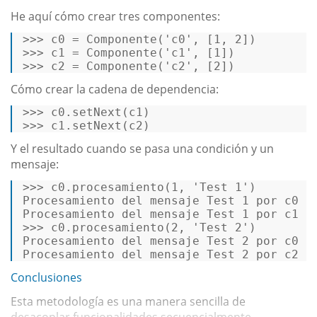
He aquí cómo crear tres componentes:
>>>
c0 = Componente(
'c0'
, [
1
, 
2
])   
>>>
c1 = Componente(
'c1'
, [
1
])   
>>>
c2 = Componente(
'c2'
, [
2
]) 
Cómo crear la cadena de dependencia:
>>>
c0.setNext(c1)   
>>>
c1.setNext(c2) 
Y el resultado cuando se pasa una condición y un
mensaje:
>>> 
c0.procesamiento(
1
, 
'Test 1'
)   

Procesamiento 
del
 mensaje Test 
1
 por c0   
Procesamiento 
del
 mensaje Test 
1
>>> 
c0.procesamiento(
2
, 
'Test 2'
)   

Procesamiento 
del
 mensaje Test 
2
 por c0   
Procesamiento 
del
 mensaje Test 
2
 por c2 
Conclusiones
Esta metodología es una manera sencilla de
desacoplar funcionalidades secuencialmente...