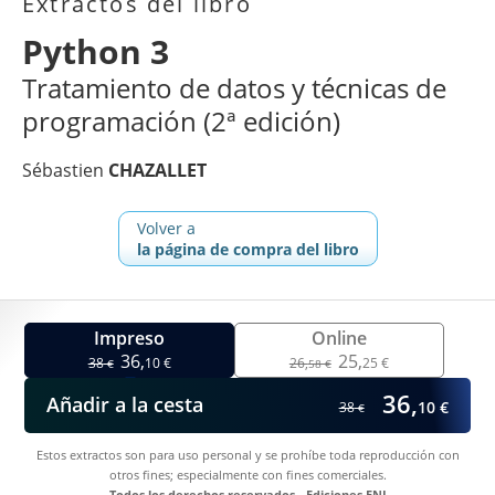
Extractos del libro
Python 3
Tratamiento de datos y técnicas de
programación (2ª edición)
Sébastien
CHAZALLET
Volver a
la página de compra del libro
Impreso
Online
36,
25,
38
10 €
26,
25 €
€
58 €
36,
Añadir a la cesta
10 €
38
€
Estos extractos son para uso personal y se prohíbe toda reproducción con
otros fines; especialmente con fines comerciales.
Todos los derechos reservados - Ediciones ENI