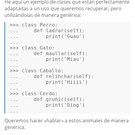
He aquí un ejemplo de clases que están perfectamente
adaptadas a un uso que queremos recuperar, pero
utilizándolas de manera genérica:
>>>
class
Perro
:  
...
def
ladrar
(
self
):  
...
print
(
'Guau'
)  
...
>>>
class
Gato
:   
...
def
maullar
(
self
):  
...
print
(
'Miau'
)  
...
>>>
class
Caballo
:   
...
def
relinchar
(
self
):  
...
print
(
'Hiiii'
)  
...
>>>
class
Cerdo
:   
...
def
gruñir
(
self
):   
...
print
(
'Oing'
)  
...
Queremos hacer «hablar» a estos animales de manera
genérica.