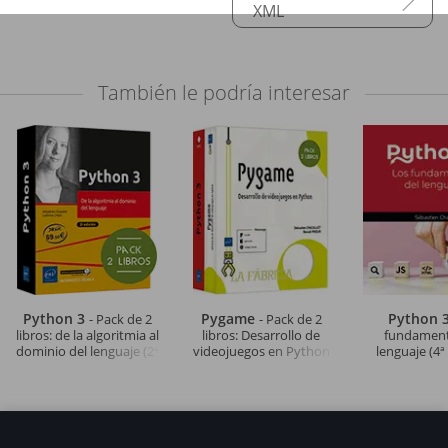
XML
También le podría interesar
Python 3
Pygame
Python 
- Pack de 2
- Pack de 2
libros: de la algoritmia al
libros: Desarrollo de
fundament
dominio del lenguaje (2ª
videojuegos en Python
lenguaje (4ª
edición)