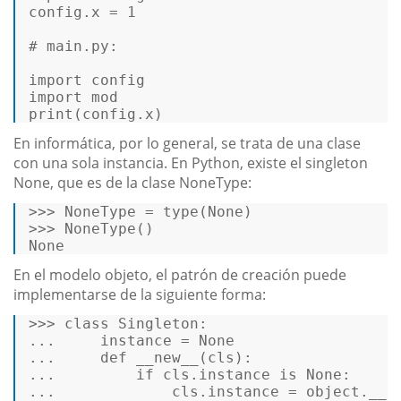
config
.x = 
1
# main.py: 

import 
config
import 
mod
print
(
config
.x) 
En informática, por lo general, se trata de una clase
con una sola instancia. En Python, existe el singleton
None, que es de la clase NoneType:
>>>
NoneType = 
type
(
None
)  
>>>
NoneType()  
None 
En el modelo objeto, el patrón de creación puede
implementarse de la siguiente forma:
>>>
class
Singleton
:   
...
    instance = 
None
...
def
__new__
(
cls
):   
...
if
 cls.instance 
is
None
:   
...
            cls.instance = 
object
.__n