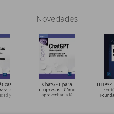
Novedades
áticas
ChatGPT para
ITIL® 4
-
empresas
- Cómo
para la
certi
aprovechar la IA
idad y
Foundat
generativa en el día a día
edición)