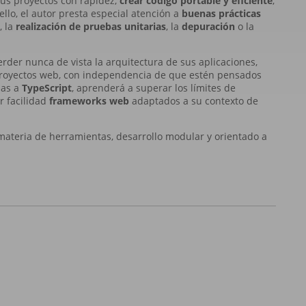
r sus proyectos con rapidez,
crear código portable y eficiente
,
 ello, el autor presta especial atención a
buenas prácticas
, la
realización de pruebas unitarias
, la
depuración
o la
rder nunca de vista la arquitectura de sus aplicaciones,
 proyectos web, con independencia de que estén pensados
ias a
TypeScript
, aprenderá a superar los límites de
or facilidad
frameworks web
adaptados a su contexto de
 materia de herramientas, desarrollo modular y orientado a