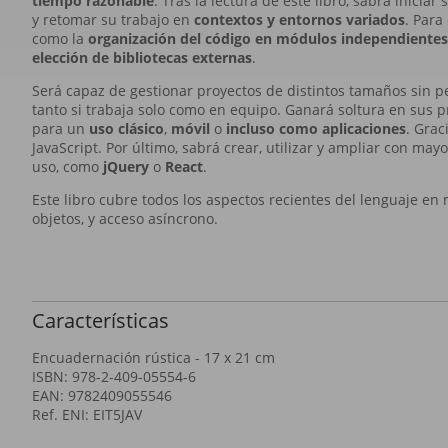
tiempo razonable
. Tras la lectura de este libro, sabrá inicia
y retomar su trabajo en
contextos y entornos variados
. Para
como la
organización del código en módulos independientes
elección de bibliotecas externas
.
Será capaz de gestionar proyectos de distintos tamaños sin pe
tanto si trabaja solo como en equipo. Ganará soltura en sus
para un
uso clásico
,
móvil
o
incluso como aplicaciones
. Grac
JavaScript. Por último, sabrá crear, utilizar y ampliar con may
uso, como
jQuery
o
React
.
Este libro cubre todos los aspectos recientes del lenguaje en
objetos, y acceso asíncrono.
Características
Encuadernación rústica - 17 x 21 cm
ISBN: 978-2-409-05554-6
EAN: 9782409055546
Ref. ENI: EIT5JAV