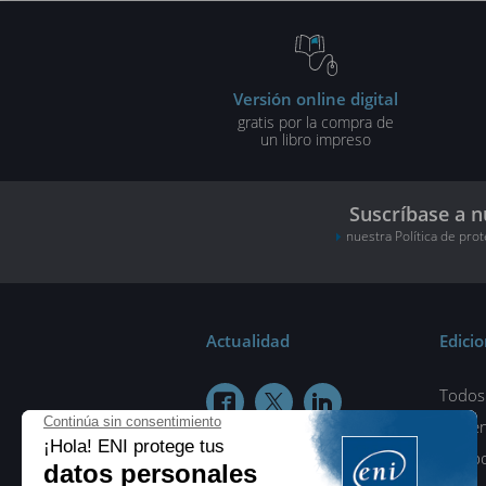
Versión online digital
gratis por la compra de
un libro impreso
Suscríbase a n
nuestra Política de pro
Actualidad
Edici
Todos 



¿Quié
Colab