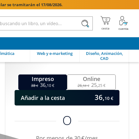
lar se tramitarán el 17/08/2026.

imática
Web y e-marketing
Diseño, Animación,
CAD
Impreso
Online
36,
25,
38
10 €
26,
25 €
€
58 €
36,
Añadir
a la cesta
10 €
O
Por menos de 30 €/mes