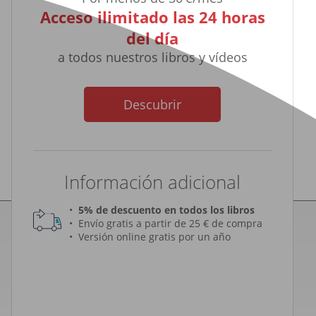
Acceso ilimitado las 24 horas
del día
a todos nuestros libros y vídeos
Descubrir
Información adicional
5% de descuento en todos los libros
Envío gratis a partir de 25 € de compra
Versión online gratis por un año