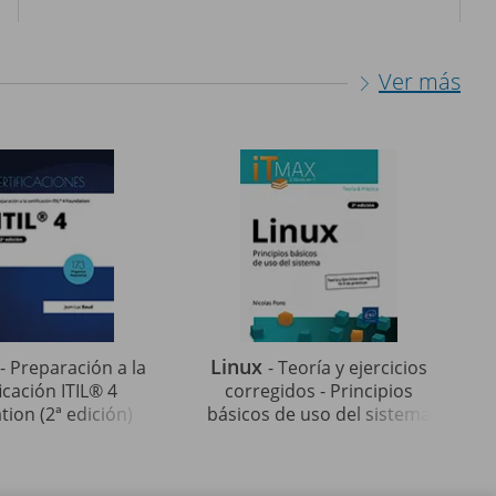
Ver más
Linux
- Preparación a la
- Teoría y ejercicios
ficación ITIL® 4
corregidos - Principios
ion (2ª edición)
básicos de uso del sistema
(2ª edición)