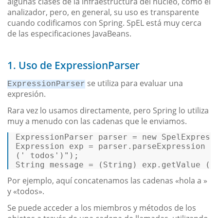
algunas clases de la infraestructura del núcleo, como el
analizador, pero, en general, su uso es transparente
cuando codificamos con Spring. SpEL está muy cerca
de las especificaciones JavaBeans.
1. Uso de ExpressionParser
se utiliza para evaluar una
ExpressionParser
expresión.
Rara vez lo usamos directamente, pero Spring lo utiliza
muy a menudo con las cadenas que le enviamos.
ExpressionParser parser = new 
SpelExpress
Expression exp = parser.
parseExpression
 (
(' todos')"
String
 message = (
String
) exp.
getValue
 ()
Por ejemplo, aquí concatenamos las cadenas «hola a »
y «todos».
Se puede acceder a los miembros y métodos de los