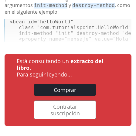
argumentos
y
, como
init-method
destroy-method
en el siguiente ejemplo:
<bean 
id
=
"helloWorld"
class
=
"com.tutorialspoint.HelloWorld"
   init-method=
"init"
 destroy-method=
"des
   <
property
 name=
"mensaje"
 value=
"Hola"
/
Está consultando un
extracto del
libro.
Para seguir leyendo...
Comprar
Contratar
suscripción