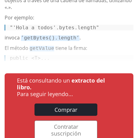
objetos a través de una cadena de llamadas, utilizando
«.».
Por ejemplo:
"'Hola a todos'.bytes.length"
invoca
.
’getBytes().length’
El método
tiene la firma:
getValue
public
 <T>...
Está consultando un
extracto del
libro.
Para seguir leyendo...
Comprar
Contratar
suscripción