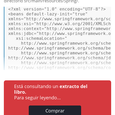
directorio src/main/resources/Spring/.
<?xml version=
"1.0"
 encoding=
"UTF-8"
?>
<
beans
default-lazy-init
=
"true"
xmlns
=
"http://www.springframework.org/sch
xmlns:xsi
=
"http://www.w3.org/2001/XMLSche
xmlns:context
=
"http://www.springframework
xmlns:jdbc
=
"http://www.springframework.or
xsi:schemaLocation
=
" 

     http://www.springframework.org/schema
http://www.springframework.org/schema/bean
     http://www.springframework.org/schema
http://www.springframework.org/schema/jdbc
     http://www.springframework.org/schema
http://www.springframework.org/schema/con
Está consultando un
extracto del
libro.
Para seguir leyendo...
Comprar