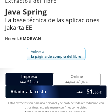
Extractos del libro
Java Spring
La base técnica de las aplicaciones
Jakarta EE
Hervé
LE MORVAN
Volver a
la página de compra del libro
Impreso
Online
51,
41,
54
30 €
44,
89 €
€
09 €
51,
Añadir a la cesta
30 €
54
€
Estos extractos son para uso personal y se prohíbe toda reproducción con
otros fines; especialmente con fines comerciales.
Todos los derechos reservados - Ediciones ENI