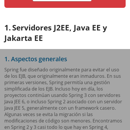
Servidores J2EE, Java EE y
Jakarta EE
1. Aspectos generales
Spring fue diseñado originalmente para evitar el uso
de los EJB, que originalmente eran inmaduros. En sus
primeras versiones, Spring permitía una gestión
simplificada de los EJB. Incluso hoy en día, los
proyectos continúan usando Spring 3 con servidores
Java JEE 6, o incluso Spring 2 asociado con un servidor
Java JEE 5, generalmente con un framework casero.
Algunas veces se evita la migración si las
modificaciones de código son menores. Encontramos
en Spring 2 y 3 casi todo lo que hay en Spring 4,