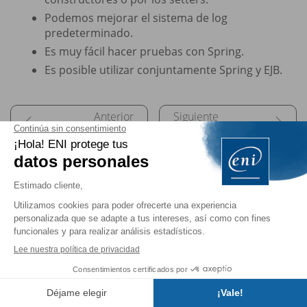
Podemos mejorar el sistema de log
predeterminado.
Es muy fácil hacer pruebas con Spring.
Es posible utilizar conjuntamente Spring y EJB.
Recordatorios sobre elementos externos a Spring
Configuración avanzada
Versión online digital
gratis por la compra de
un libro impreso
48 horas
acceda gratis a
todos los libros online y
vídeos