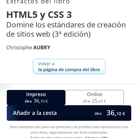
Extractos del libro
HTML5 y CSS 3
Domine los estándares de creación
de sitios web (3ª edición)
Christophe
AUBRY
Volver a
la página de compra del libro
Impreso
Online
36,
25,
38
10 €
27
65 €
€
€
36,
Añadir a la cesta
10 €
38
€
Estos extractos son para uso personal y se prohíbe toda reproducción con
otros fines; especialmente con fines comerciales.
Todos los derechos reservados - Ediciones ENI