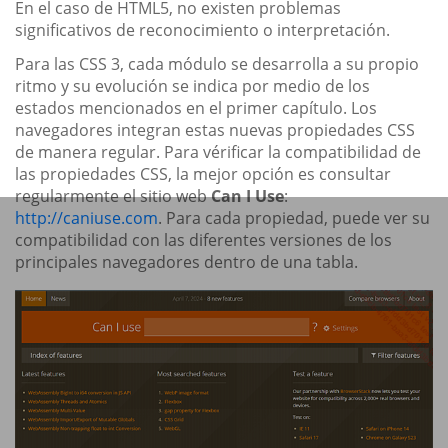
En el caso de HTML5, no existen problemas
significativos de reconocimiento o interpretación.
Para las CSS 3, cada módulo se desarrolla a su propio
ritmo y su evolución se indica por medio de los
estados mencionados en el primer capítulo. Los
navegadores integran estas nuevas propiedades CSS
de manera regular. Para vérificar la compatibilidad de
las propiedades CSS, la mejor opción es consultar
regularmente el sitio web
Can I Use
:
http://caniuse.com
. Para cada propiedad, puede ver su
compatibilidad con las diferentes versiones de los
principales navegadores dentro de una tabla.