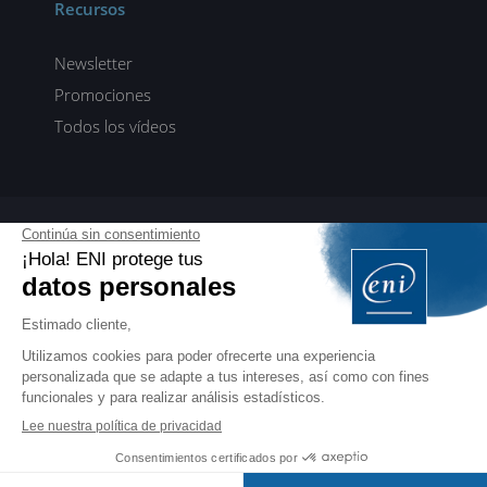
Recursos
Newsletter
Promociones
Todos los vídeos
ENI elearning
E-formaciones en 5 idiomas
ES
FR
DE
EN
NL
PROFESIONALES
Manuales para profesionales de la formación
EDITIONS ENI
Libros, vídeos y eformaciones en francés