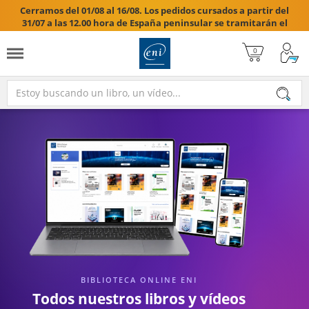
Cerramos del 01/08 al 16/08. Los pedidos cursados a partir del
31/07 a las 12.00 hora de España peninsular se tramitarán el
17/08/2026.

BIBLIOTECA ONLINE ENI
Todos nuestros libros y vídeos