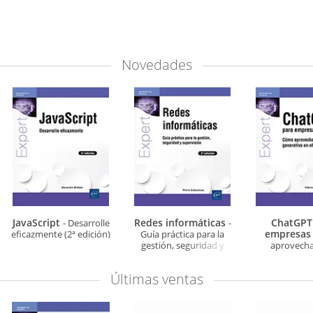
Novedades
JavaScript
Redes informáticas
ChatGPT
- Desarrolle
-
empresa
eficazmente (2ª edición)
Guía práctica para la
gestión, seguridad y
aprovechar
supervisión (2ª edición)
generativa en e
Últimas ventas