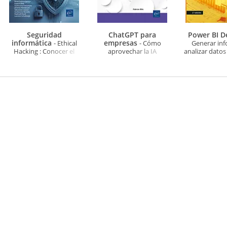
Seguridad
ChatGPT para
Power BI 
informática
empresas
- Ethical
- Cómo
Generar inf
Hacking : Conocer el
aprovechar la IA
analizar datos 
ataque para una mejor
generativa en el día a día
día (2ª ed
defensa (6ª edición)