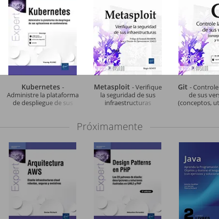
Kubernetes
Metasploit
Git
-
- Verifique
- Controle
Administre la plataforma
la seguridad de sus
de sus ver
de despliegue de sus
infraestructuras
(conceptos, ut
aplicaciones en
casos prácti
contenedores
edicio
Próximamente