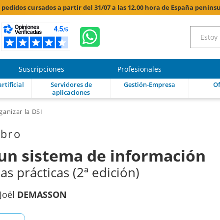
s pedidos cursados a partir del 31/07 a las 12.00 hora de España peninsu
Suscripciones
Profesionales
rtificial
Servidores de
Gestión-Empresa
Of
aplicaciones
ganizar la DSI
ibro
 un sistema de información
s prácticas (2ª edición)
Joël
DEMASSON