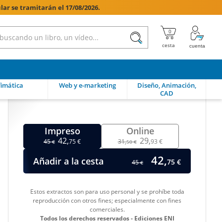
lar se tramitarán el 17/08/2026.

imática
Web y e-marketing
Diseño, Animación,
CAD
Impreso
Online
42,
29,
45
75 €
31,
93 €
€
50 €
42,
Añadir a la cesta
75 €
45
€
Estos extractos son para uso personal y se prohíbe toda
reproducción con otros fines; especialmente con fines
comerciales.
Todos los derechos reservados - Ediciones ENI