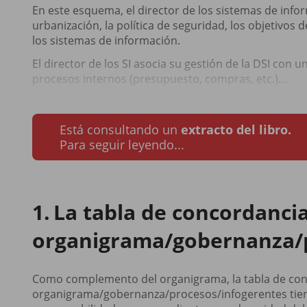
En este esquema, el director de los sistemas de informa
urbanización, la política de seguridad, los objetivos de
los sistemas de información.
El director de los SI asocia su gestión de la DSI con 
procesos internos (presupuesto, compras, etc.)....
Está consultando un
extracto del libro.
Para seguir leyendo...
La tabla de concordanci
organigrama/gobernanza/p
Como complemento del organigrama, la tabla de co
organigrama/gobernanza/procesos/infogerentes tiene 