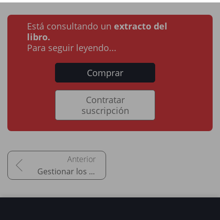
Está consultando un
extracto del
libro.
Para seguir leyendo...
Comprar
Contratar
suscripción
Gestionar los RR HH y liderar el proceso de cambio