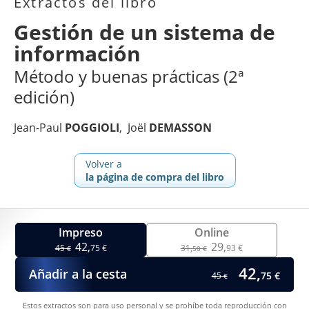
Extractos del libro
Gestión de un sistema de
información
Método y buenas prácticas (2ª
edición)
Jean-Paul
POGGIOLI
Joël
DEMASSON
Volver a
la página de compra del libro
Impreso
Online
42,
29,
45
75 €
31,
93 €
€
50 €
42,
Añadir a la cesta
75 €
45
€
Estos extractos son para uso personal y se prohíbe toda reproducción con