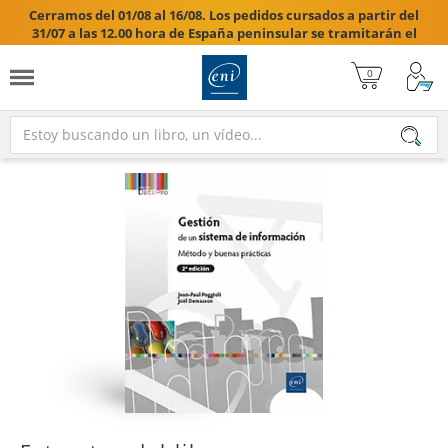
Cerramos del 01/08 al 16/08. Los pedidos cursados a partir del
31/07 a las 12.00 hora de España peninsular se tramitarán el
17/08/2026.
