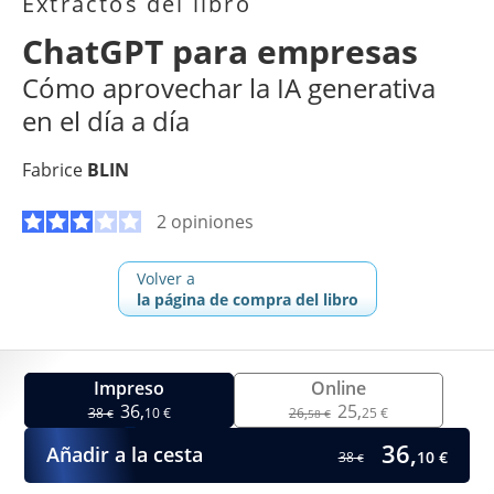
Extractos del libro
ChatGPT para empresas
Cómo aprovechar la IA generativa
en el día a día
Fabrice
BLIN
2 opiniones
Volver a
la página de compra del libro
Impreso
Online
36,
25,
38
10 €
26,
25 €
€
58 €
36,
Añadir a la cesta
10 €
38
€