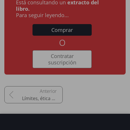
Está consultando un
extracto del
libro.
Para seguir leyendo...
Comprar
o
Contratar
suscripción
Límites, ética y cumplimiento normativo