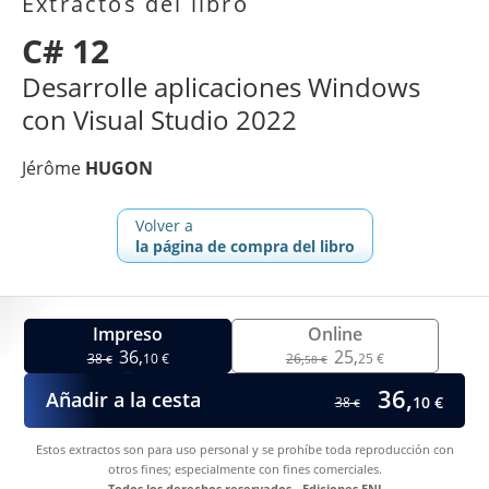
Extractos del libro
C# 12
Desarrolle aplicaciones Windows
con Visual Studio 2022
Jérôme
HUGON
Volver a
la página de compra del libro
Impreso
Online
36,
25,
38
10 €
26,
25 €
€
58 €
36,
Añadir a la cesta
10 €
38
€
Estos extractos son para uso personal y se prohíbe toda reproducción con
otros fines; especialmente con fines comerciales.
Todos los derechos reservados - Ediciones ENI