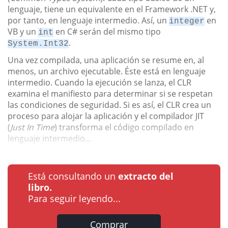
lenguaje, tiene un equivalente en el Framework .NET y,
por tanto, en lenguaje intermedio. Así, un
en
integer
VB y un
en C# serán del mismo tipo
int
.
System.Int32
Una vez compilada, una aplicación se resume en, al
menos, un archivo ejecutable. Éste está en lenguaje
intermedio. Cuando la ejecución se lanza, el CLR
examina el manifiesto para determinar si se respetan
las condiciones de seguridad. Si es así, el CLR crea un
proceso para alojar la aplicación y el compilador JIT
(
Just In Time
) transforma el código compilado en
lenguaje intermedio...
Está consultando un
extracto del
libro.
Para seguir leyendo...
Comprar