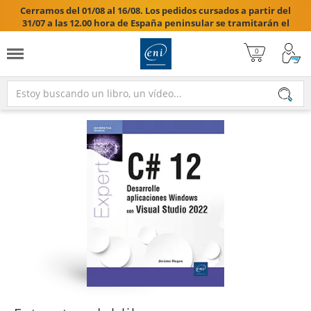
Cerramos del 01/08 al 16/08. Los pedidos cursados a partir del
31/07 a las 12.00 hora de España peninsular se tramitarán el
17/08/2026.
