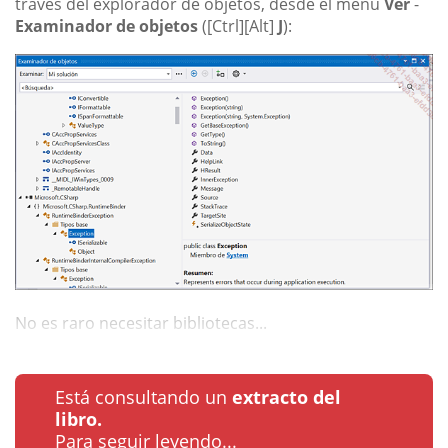
través del explorador de objetos, desde el menú
Ver
-
Examinador de objetos
([Ctrl][Alt]
J
):
No es raro necesitar bibliotecas...
Está consultando un
extracto del
libro.
Para seguir leyendo...