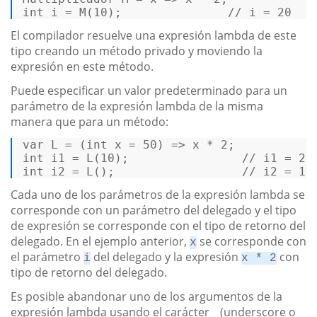
int
i
=
 M(
10
);               
// i = 20 
El compilador resuelve una expresión lambda de este
tipo creando un método privado y moviendo la
expresión en este método.
Puede especificar un valor predeterminado para un
parámetro de la expresión lambda de la misma
manera que para un método:
var
 L = (
int
 x = 
50
) => x * 
2
int
 i1 = L(
10
);                
// i1 = 20
int
 i2 = L();                  
// i2 = 10
Cada uno de los parámetros de la expresión lambda se
corresponde con un parámetro del delegado y el tipo
de expresión se corresponde con el tipo de retorno del
delegado. En el ejemplo anterior,
se corresponde con
x
el parámetro
del delegado y la expresión
con
i
x * 2
tipo de retorno del delegado.
Es posible abandonar uno de los argumentos de la
expresión lambda usando el carácter _ (underscore o