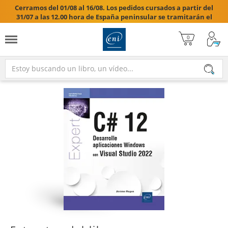
Cerramos del 01/08 al 16/08. Los pedidos cursados a partir del
31/07 a las 12.00 hora de España peninsular se tramitarán el
17/08/2026.
