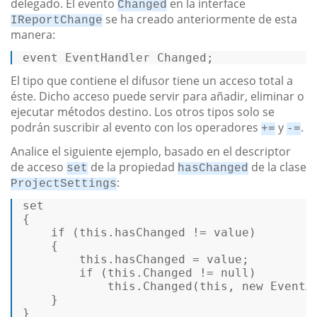
delegado. El evento
en la interface
Changed
se ha creado anteriormente de esta
IReportChange
manera:
event
 EventHandler Changed; 
El tipo que contiene el difusor tiene un acceso total a
éste. Dicho acceso puede servir para añadir, eliminar o
ejecutar métodos destino. Los otros tipos solo se
podrán suscribir al evento con los operadores
y
.
+=
-=
Analice el siguiente ejemplo, basado en el descriptor
de acceso
de la propiedad
de la clase
set
hasChanged
:
ProjectSettings
set
{  

if
 (
this
.hasChanged != value)  

    {  

this
.hasChanged = value;  

if
 (
this
.Changed != 
null
)  

this
.Changed(
this
, new EventAr
    }  

} 