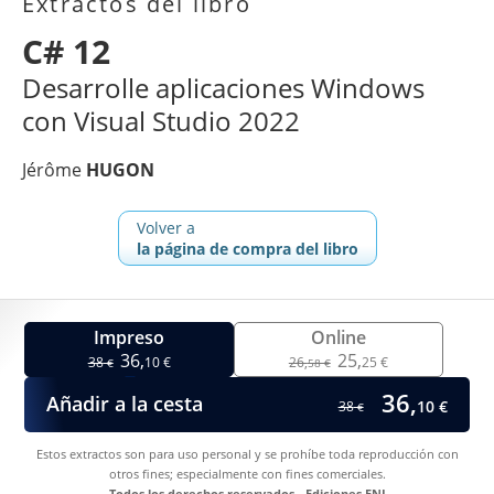
Extractos del libro
C# 12
Desarrolle aplicaciones Windows
con Visual Studio 2022
Jérôme
HUGON
Volver a
la página de compra del libro
Impreso
Online
36,
25,
38
10 €
26,
25 €
€
58 €
36,
Añadir a la cesta
10 €
38
€
Estos extractos son para uso personal y se prohíbe toda reproducción con
otros fines; especialmente con fines comerciales.
Todos los derechos reservados - Ediciones ENI