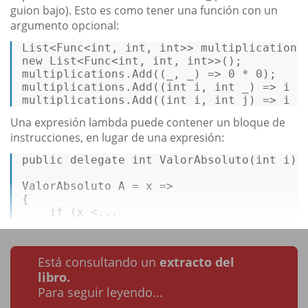
guion bajo). Esto es como tener una función con un
argumento opcional:
List<Func<
int
, 
int
, 
int
new
 List<Func<
int
, 
int
, 
int
>>();  

multiplications.
Add
((_, _) => 
0
 * 
0
);  

multiplications.
Add
((
int
 i, 
int
 _) => i *
multiplications.
Add
((
int
 i, 
int
 j) => i *
Una expresión lambda puede contener un bloque de
instrucciones, en lugar de una expresión:
public
delegate
int
ValorAbsoluto
(
int
 i
)
; 
ValorAbsoluto A = x =>  

{  

if
 (x <...
Está consultando un
extracto del
libro.
Para seguir leyendo...