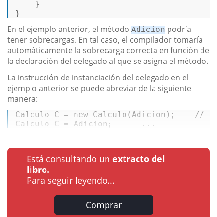
    }  

} 
En el ejemplo anterior, el método
podría
Adicion
tener sobrecargas. En tal caso, el compilador tomaría
automáticamente la sobrecarga correcta en función de
la declaración del delegado al que se asigna el método.
La instrucción de instanciación del delegado en el
ejemplo anterior se puede abreviar de la siguiente
manera:
Calculo
C
=
new
Calculo
(Adicion);    
// N
Calculo
C
=
 Adicion;      ...
Está consultando un
extracto del
libro.
Para seguir leyendo...
Comprar