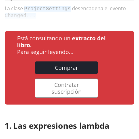
La clase
desencadena el evento
ProjectSettings
Changed...
Está consultando un
extracto del
libro.
Para seguir leyendo...
Comprar
Contratar
suscripción
Las expresiones lambda