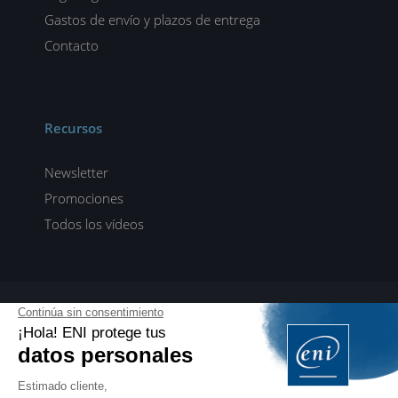
Gastos de envío y plazos de entrega
Contacto
Recursos
Newsletter
Promociones
Todos los vídeos
ENI elearning
E-formaciones en 5 idiomas
ES
FR
DE
EN
NL