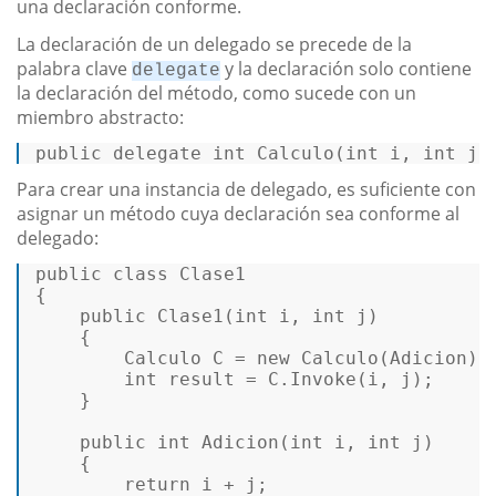
una declaración conforme.
La declaración de un delegado se precede de la
palabra clave
y la declaración solo contiene
delegate
la declaración del método, como sucede con un
miembro abstracto:
public
delegate
int
Calculo
(
int
 i, 
int
 j
)
Para crear una instancia de delegado, es suficiente con
asignar un método cuya declaración sea conforme al
delegado:
public
class
Clase1
{  

public
Clase1
(
int
 i, 
int
 j)
    {  

Calculo
C
=
new
Calculo
(Adicion); 
int
result
=
 C.Invoke(i, j);  

    }  

public
int
Adicion
(
int
 i, 
int
 j)
    {  

return
 i + j;  
