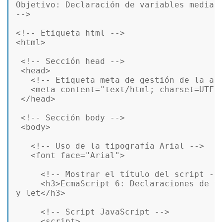
Objetivo: Declaración de variables mediant
-->
<!-- Etiqueta html -->
<
html
>
<!-- Sección head -->
<
head
>
<!-- Etiqueta meta de gestión de la ac
<
meta
content
=
"text/html; charset=UTF-
</
head
>
<!-- Sección body -->
<
body
>
<!-- Uso de la tipografía Arial -->
<
font
face
=
"Arial"
>
<!-- Mostrar el título del script --
<
h3
>
EcmaScript 6: Declaraciones de va
y let
</
h3
>
<!-- Script JavaScript -->
<
script
>