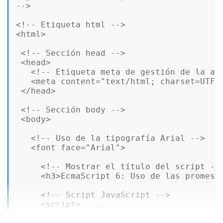
-->
<!-- Etiqueta html -->
<
html
>
<!-- Sección head -->
<
head
>
<!-- Etiqueta meta de gestión de la ac
<
meta
content
=
"text/html; charset=UTF-
</
head
>
<!-- Sección body -->
<
body
>
<!-- Uso de la tipografía Arial -->
<
font
face
=
"Arial"
>
<!-- Mostrar el título del script --
<
h3
>
EcmaScript 6: Uso de las promesa
<!-- Script JavaScript -->
<
script
>
  ...