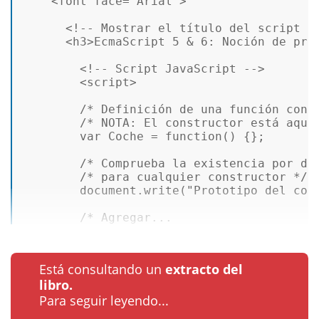
<
font
face
=
"Arial"
>
<!-- Mostrar el título del script -
<
h3
>
EcmaScript 5 & 6: Noción de pro
<!-- Script JavaScript -->
<
script
>
/* Definición de una función cons
/* NOTA: El constructor está aquí
var
Coche
 = 
function
(
) {};  

/* Comprueba la existencia por de
/* para cualquier constructor */
document
.
write
(
"Prototipo del con
/* Agregar...
Está consultando un
extracto del
libro.
Para seguir leyendo...