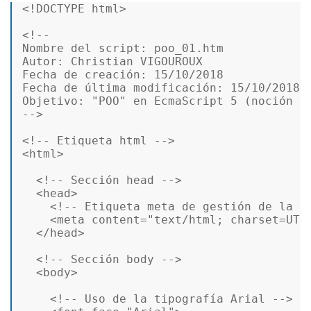
<!DOCTYPE 
html
>
<!--  

Nombre del script: poo_01.htm  

Autor: Christian VIGOUROUX  

Fecha de creación: 15/10/2018  

Fecha de última modificación: 15/10/2018  
Objetivo: "POO" en EcmaScript 5 (noción de
-->
<!-- Etiqueta html -->
<
html
>
<!-- Sección head -->
<
head
>
<!-- Etiqueta meta de gestión de la a
<
meta
content
=
"text/html; charset=UTF
</
head
>
<!-- Sección body -->
<
body
>
<!-- Uso de la tipografía Arial -->