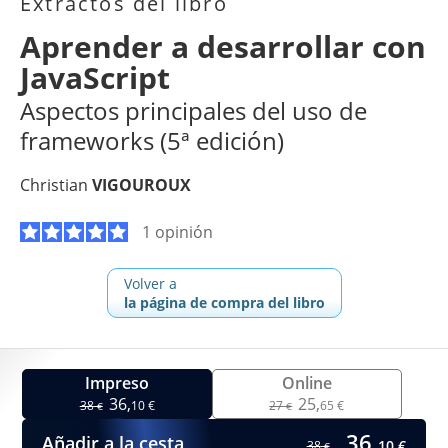
Extractos del libro
Aprender a desarrollar con
JavaScript
Aspectos principales del uso de
frameworks (5ª edición)
Christian
VIGOUROUX
1 opinión
Volver a
la página de compra del libro
Impreso
Online
36,
25,
38
10 €
27
65 €
€
€
36,
Añadir a la cesta
10 €
38
€