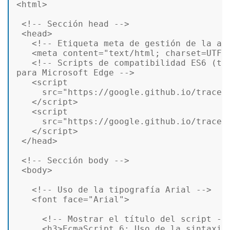
<
html
>
<!-- Sección head -->
<
head
>
<!-- Etiqueta meta de gestión de la ac
<
meta
content
=
"text/html; charset=UTF-
<!-- Scripts de compatibilidad ES6 (tra
para Microsoft Edge -->
<
script
src
=
"https://google.github.io/traceu
</
script
>
<
script
src
=
"https://google.github.io/traceu
</
script
>
</
head
>
<!-- Sección body -->
<
body
>
<!-- Uso de la tipografía Arial -->
<
font
face
=
"Arial"
>
<!-- Mostrar el título del script --
<
h3
>
EcmaScript 6: Uso de la sintaxis