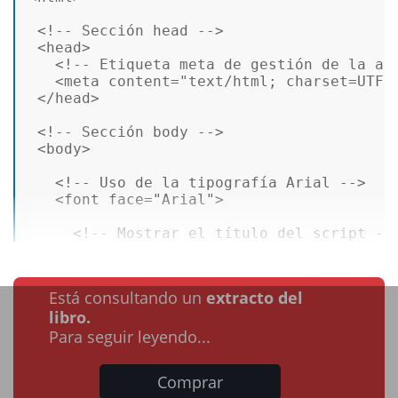
<!-- Sección head -->
<
head
>
<!-- Etiqueta meta de gestión de la ac
<
meta
content
=
"text/html; charset=UTF-
</
head
>
<!-- Sección body -->
<
body
>
<!-- Uso de la tipografía Arial -->
<
font
face
=
"Arial"
>
<!-- Mostrar el título del script --
Está consultando un
extracto del
libro.
Para seguir leyendo...
Comprar