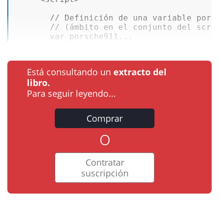
// Definición de una variable pors
// (ámbito en el conjunto del scri
var
 porsche911...
Está consultando un
extracto del
libro.
Para seguir leyendo...
Comprar
o
Contratar
suscripción