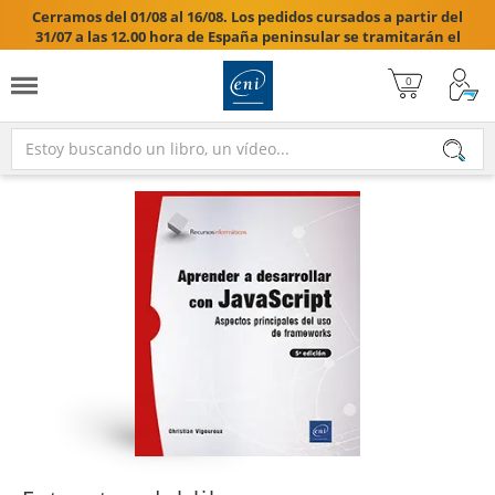
Cerramos del 01/08 al 16/08. Los pedidos cursados a partir del
31/07 a las 12.00 hora de España peninsular se tramitarán el
17/08/2026.
