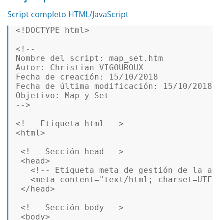
Script completo HTML/JavaScript
<!DOCTYPE 
html
>
<!--  

Nombre del script: map_set.htm  

Autor: Christian VIGOUROUX  

Fecha de creación: 15/10/2018  

Fecha de última modificación: 15/10/2018  
Objetivo: Map y Set  

-->
<!-- Etiqueta html -->
<
html
>
<!-- Sección head -->
<
head
>
<!-- Etiqueta meta de gestión de la ac
<
meta
content
=
"text/html; charset=UTF-
</
head
>
<!-- Sección body -->
<
body
>