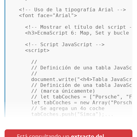
<!-- Uso de la tipografía Arial -->
<
font
face
=
"Arial"
>
<!-- Mostrar el título del script --
<
h3
>
EcmaScript 6: Map, Set y bucle f
<!-- Script JavaScript -->
<
script
>
//  
// Definición de una tabla JavaScr
//  
document
.
write
(
"<h4>Tabla JavaScri
// Definición de una tabla JavaScr
// (marca únicamente)  
// let tabCoches = ["Porsche", "Fe
let
 tabCoches = 
new
Array
(
"Porsche
// Se agrega un 4o coche  
       tabCoches.
push
(
"Simca"
);...
Está consultando un
extracto del