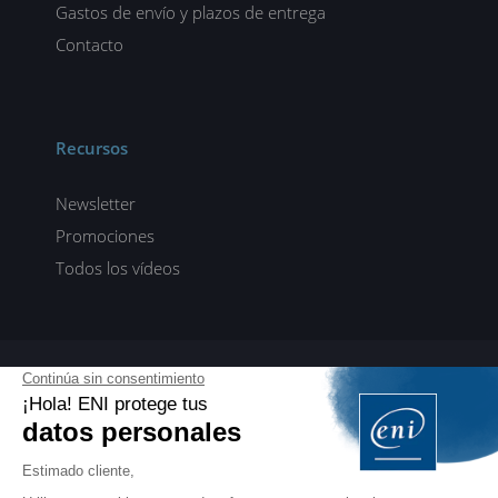
Gastos de envío y plazos de entrega
Contacto
Recursos
Newsletter
Promociones
Todos los vídeos
ENI elearning
E-formaciones en 5 idiomas
ES
FR
DE
EN
NL
PROFESIONALES