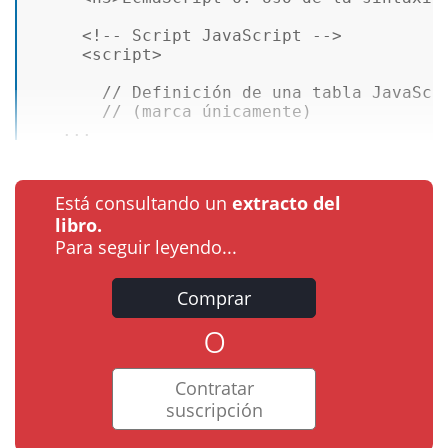
<!-- Script JavaScript -->
<
script
>
// Definición de una tabla JavaScr
// (marca únicamente)  
   ...
Está consultando un
extracto del
libro.
Para seguir leyendo...
Comprar
o
Contratar
suscripción