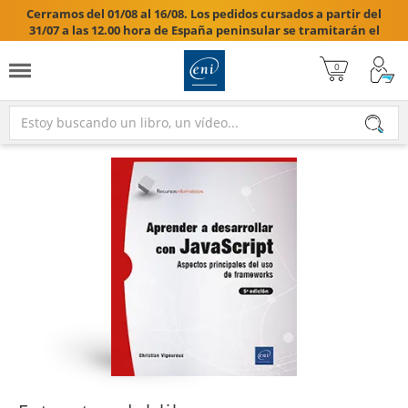
Cerramos del 01/08 al 16/08. Los pedidos cursados a partir del
31/07 a las 12.00 hora de España peninsular se tramitarán el
17/08/2026.
