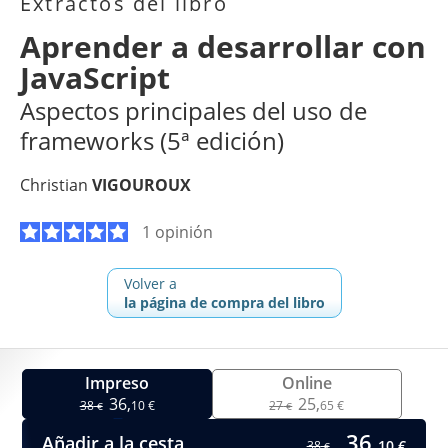
Extractos del libro
Aprender a desarrollar con
JavaScript
Aspectos principales del uso de
frameworks (5ª edición)
Christian
VIGOUROUX
1 opinión
Volver a
la página de compra del libro
Impreso
Online
36,
25,
38
10 €
27
65 €
€
€
36,
Añadir a la cesta
10 €
38
€