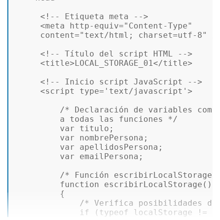
<!-- Etiqueta meta -->
<
meta
http-equiv
=
"Content-Type"
content
=
"text/html; charset=utf-8"
 /
<!-- Título del script HTML -->
<
title
>
LOCAL_STORAGE_01
</
title
>
<!-- Inicio script JavaScript -->
<
script
type
=
'text/javascript'
>
/* Declaración de variables comun
         a todas las funciones */
var
 titulo; 

var
 nombrePersona; 

var
 apellidosPersona; 

var
 emailPersona; 

/* Función escribirLocalStorage 
function
escribirLocalStorage
(
)  
         { 

/* Verifica posibilidades de
if
 (
typeof
localStorage
 != 
"