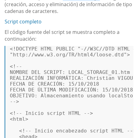
(creación, acceso y eliminación) de información de tipo
cadenas de caracteres.
Script completo
El código fuente del script se muestra completo a
continuación:
<!DOCTYPE 
HTML
PUBLIC
"-//W3C//DTD HTML 4
"http://www.w3.org/TR/html4/loose.dtd"
>
<!-- 

NOMBRE DEL SCRIPT: LOCAL_STORAGE_01.htm 

REALIZACIÓN INFORMÁTICA: Christian VIGOURO
FECHA DE CREACIÓN: 15/10/2018 

FECHA DE ÚLTIMA MODIFICACIÓN: 15/10/2018 

OBJETIVO: Almacenamiento usando localStora
-->
<!-- Inicio script HTML -->
<
html
>
<!-- Inicio encabezado script HTML -->
<
head
>