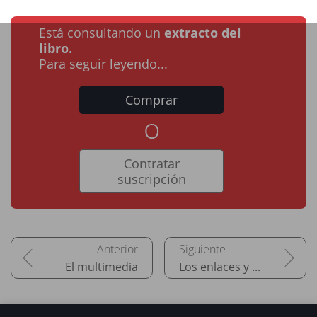
Está consultando un
extracto del
libro.
Para seguir leyendo...
Comprar
o
Contratar
suscripción
El multimedia
Los enlaces y menús en HTML5