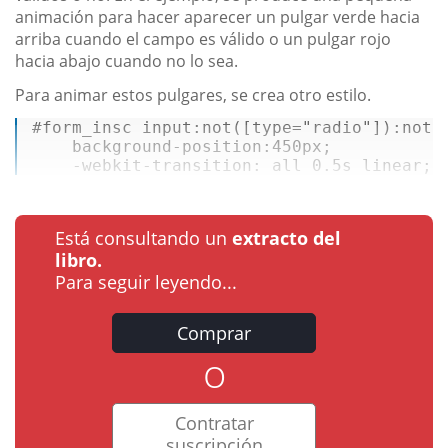
animación para hacer aparecer un pulgar verde hacia
arriba cuando el campo es válido o un pulgar rojo
hacia abajo cuando no lo sea.
Para animar estos pulgares, se crea otro estilo.
#form_insc
input
:not
(
[type=
"radio"
]
)
:not
(
background-position
:
450px
;  

    -webkit-
transition
: all 
0.5s
 linear; 
Está consultando un
extracto del
libro.
Para seguir leyendo...
Comprar
o
Contratar
suscripción