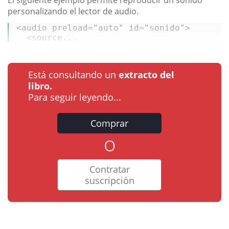
personalizando el lector de audio.
<audio preload=
"auto"
id
=
"sonido"
>  

  <
source
...
Está consultando un
extracto del
libro.
Para seguir leyendo...
Comprar
o
Contratar
suscripción