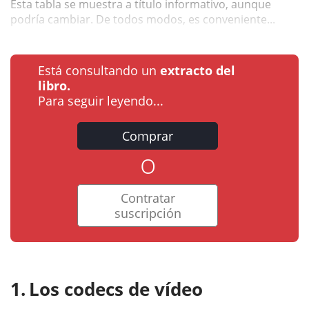
Esta tabla se muestra a título informativo, aunque
podría cambiar. De todos modos, es conveniente...
Está consultando un
extracto del
libro.
Para seguir leyendo...
Comprar
o
Contratar
suscripción
Los codecs de vídeo