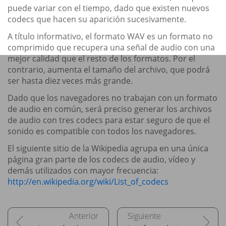
puede variar con el tiempo, dado que existen nuevos
codecs que hacen su aparición sucesivamente.
A título informativo, el formato WAV es un formato no
comprimido que recupera una señal de audio con una
mejor calidad que el resto de los formatos. Por el
contrario, aumenta el tamaño del archivo, que podrá
ser hasta diez veces más grande.
Dado que los navegadores no trabajan con un formato
de audio en común, será preciso generar los archivos
de audio con tres codecs para estar seguro de que el
sonido es compatible con todos los navegadores.
El siguiente sitio de la Wikipedia agrupa en una única
página gran parte de los codecs de audio, vídeo y
demás utilizados con mayor frecuencia:
http://en.wikipedia.org/wiki/List_of_codecs