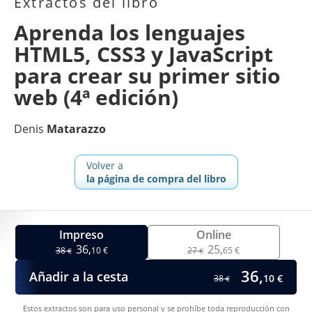
Extractos del libro
Aprenda los lenguajes
HTML5, CSS3 y JavaScript
para crear su primer sitio
web (4ª edición)
Denis
Matarazzo
Volver a
la página de compra del libro
Impreso
Online
36,
25,
38
10 €
27
65 €
€
€
36,
Añadir a la cesta
10 €
38
€
Estos extractos son para uso personal y se prohíbe toda reproducción con