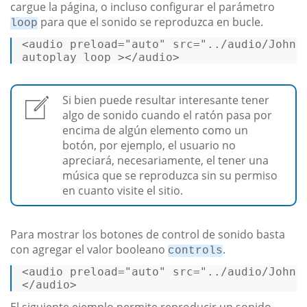
cargue la página, o incluso configurar el parámetro
para que el sonido se reproduzca en bucle.
loop
<
audio
preload
=
"auto"
src
=
"../audio/JohnD
autoplay
loop
 >
</
audio
>
Si bien puede resultar interesante tener
algo de sonido cuando el ratón pasa por
encima de algún elemento como un
botón, por ejemplo, el usuario no
apreciará, necesariamente, el tener una
música que se reproduzca sin su permiso
en cuanto visite el sitio.
Para mostrar los botones de control de sonido basta
con agregar el valor booleano
.
controls
<
audio
preload
=
"auto"
src
=
"../audio/JohnD
</
audio
>
El siguiente ejemplo permite reproducir un sonido