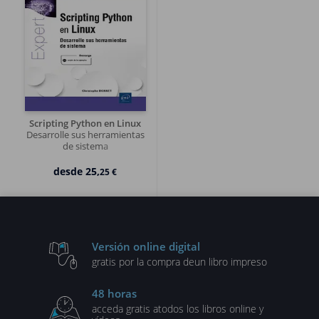
Scripting Python en Linux
Desarrolle sus herramientas
de sistema
desde
25,
25 €
Versión online digital
gratis por la compra de
un libro impreso
48 horas
acceda gratis a
todos los libros online y