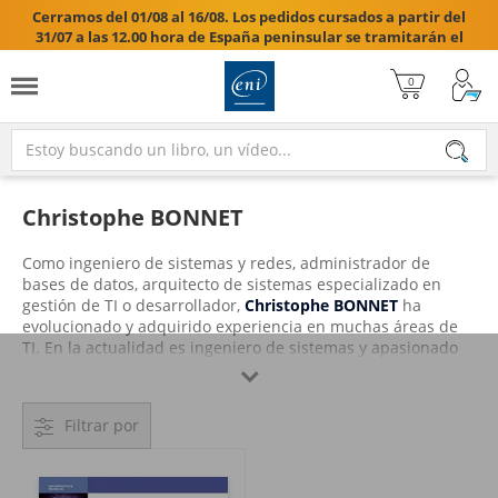
Cerramos del 01/08 al 16/08. Los pedidos cursados a partir del
31/07 a las 12.00 hora de España peninsular se tramitarán el
17/08/2026.

Christophe BONNET
Como ingeniero de sistemas y redes, administrador de
bases de datos, arquitecto de sistemas especializado en
gestión de TI o desarrollador,
Christophe BONNET
ha
evolucionado y adquirido experiencia en muchas áreas de
TI. En la actualidad es ingeniero de sistemas y apasionado
por los lenguajes de programación y el mundo del código

abierto, a través de los sistemas operativos Unix/ Linux y el
software libre y comparte a través de este libro su
Filtrar por
experiencia en la implementación del lenguaje Python, para
el desarrollo de herramientas de sistema bajo Linux.