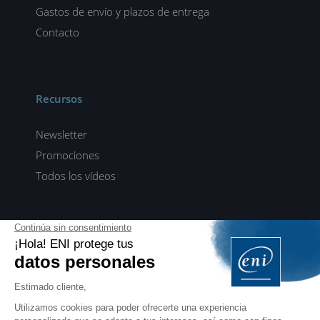
Gastos de envío y plazos de entrega
Contacto
Recursos
Newsletter
Promociones
Todos los vídeos
ENI elearning
E-formaciones en 5 idiomas
ES
FR
DE
EN
NL
PROFESIONALES