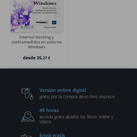
Internal Hacking y
contramedidas en entorno
Windows
Pirateo interno, medidas de
protección, desarrollo de
desde
35,
27 €
herramientas (2º edición)
Versión online digital
gratis por la compra de
un libro impreso
48 horas
acceda gratis a
todos los libros online y
vídeos
Envío gratis