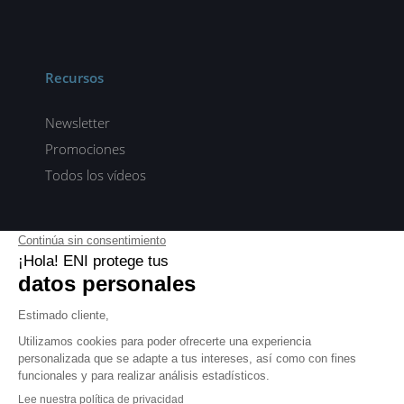
Recursos
Newsletter
Promociones
Todos los vídeos
ENI elearning
E-formaciones en 5 idiomas
ES
FR
DE
EN
NL
PROFESIONALES
Manuales para profesionales de la formación