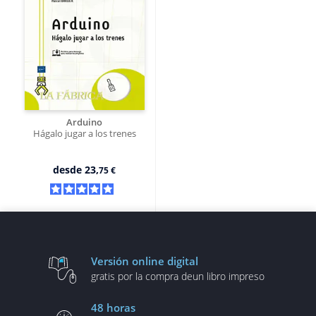
Arduino
Hágalo jugar a los trenes
desde
23,
75 €
Versión online digital
gratis por la compra de
un libro impreso
48 horas