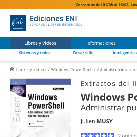
Cerramos del 01/08 al 16/08. Lo
Ediciones ENI
EDITORIAL | LÍDER EN INFORMÁTICA
Libros y videos
eformaciones
Sistemas y redes
Desarrollo
Inteligencia a
Libros y videos
Windows PowerShell
Administración rem
Extractos del l
Windows P
Administrar pu
Julien
MUSY
2 opini