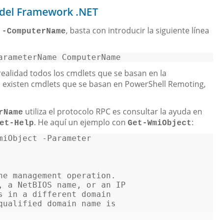
 del Framework .NET
o
, basta con introducir la siguiente línea
-ComputerName
arameterName ComputerName 
ealidad todos los cmdlets que se basan en la
 existen cmdlets que se basan en PowerShell Remoting,
utiliza el protocolo RPC es consultar la ayuda en
rName
. He aquí un ejemplo con
:
et-Help
Get-WmiObject
miObject -Parameter  

he management operation.  

, a NetBIOS name, 
or
 an IP 

s
in
 a different domain  

qualified domain name 
is