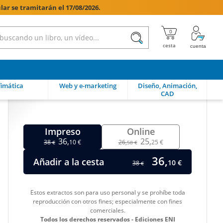
lar se tramitarán el 17/08/2026.

imática
Web y e-marketing
Diseño, Animación,
CAD
Impreso
Online
36,
25,
38
10 €
26,
25 €
€
58 €
36,
Añadir a la cesta
10 €
38
€
Estos extractos son para uso personal y se prohíbe toda
reproducción con otros fines; especialmente con fines
comerciales.
Todos los derechos reservados - Ediciones ENI