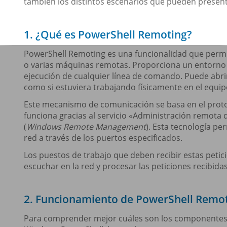
también los distintos escenarios que pueden presen
1. ¿Qué es PowerShell Remoting?
PowerShell Remoting es una funcionalidad que permit
o varias máquinas remotas. Proporciona un entorno 
ejecución de cualquier línea de comando. Puede abr
como si estuviera trabajando físicamente en el equi
Este mecanismo de comunicación se basa en el pro
funciona gracias al servicio «Administración remo
(
Windows Remote Management
). Esta tecnología pe
red a través de los puertos especificados.
Los puestos de trabajo que deben recibir estas peti
escuchar en la red y procesar las peticiones recibidas
2. Funcionamiento de PowerShell Remo
Para comprender mejor cuáles son los componentes 