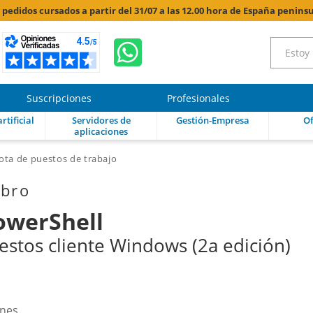
s pedidos cursados a partir del 31/07 a las 12.00 hora de España peninsu
Suscripciones
Profesionales
rtificial
Servidores de
Gestión-Empresa
Of
aplicaciones
ota de puestos de trabajo
ibro
owerShell
estos cliente Windows (2a edición)
ones