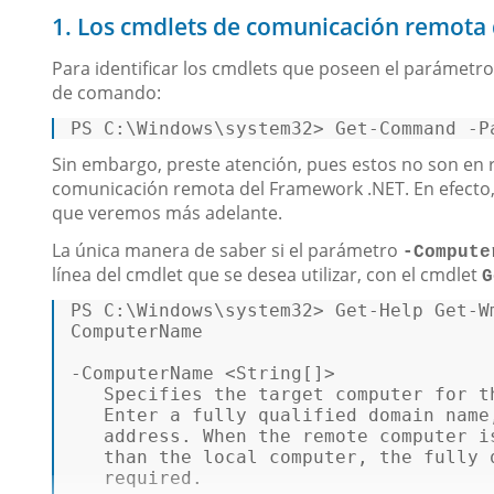
1. Los cmdlets de comunicación remota
Para identificar los cmdlets que poseen el parámetr
de comando:
PS C:\Windows\system32
>
Get
-
Command 
-
P
Sin embargo, preste atención, pues estos no son en r
comunicación remota del Framework .NET. En efecto,
que veremos más adelante.
La única manera de saber si el parámetro
-Compute
línea del cmdlet que se desea utilizar, con el cmdlet
G
PS C:\Windows\system32> 
Get
-Help 
Get
-W
ComputerName  

-ComputerName <
String
[]>  

   Specifies the target computer 
for
 t
   Enter a fully qualified domain name
   address. 
When
 the remote computer 
i
   than the local computer, the fully 
   required.  
