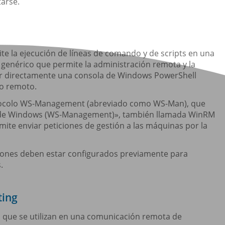
tarse.
e la ejecución de líneas de comando y de scripts en una
genérico que permite la administración remota y la
ir directamente una consola de Windows PowerShell
po remoto.
tocolo WS-Management (abreviado como WS-Man), que
ta de Windows (WS-Management)», también llamada WinRM
rmite enviar peticiones de gestión a las máquinas por la
ciones deben estar configurados previamente para
.
ting
que se utilizan en una comunicación remota de