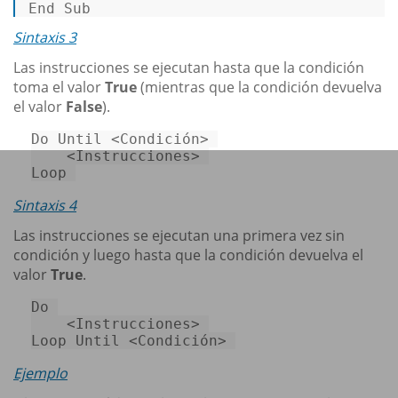
End Sub 
Sintaxis 3
Las instrucciones se ejecutan hasta que la condición
toma el valor
True
(mientras que la condición devuelva
el valor
False
).
Do
Until
 <Condición> 

Loop
Sintaxis 4
Las instrucciones se ejecutan una primera vez sin
condición y luego hasta que la condición devuelva el
valor
True
.
Do
Loop
Until
 <Condición> 
Ejemplo