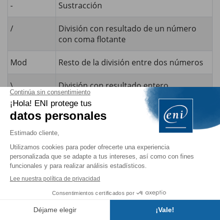
-
Sustracción
/
División con resultado de un número
con coma flotante
Mod
Resto de la división entre dos números
\
División con resultado entero
*
Multiplicación
^
Potenciación
2. Operadores de comparación
Comparan dos valores o dos cadenas de caracteres.
Índice
Operador
Cálculo realizado