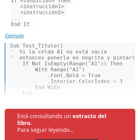
If 
<
condición
>
 Then 

<
instrucción1
>
<
instrucción2
>
... 

End If 
Ejemplo
Sub
'  Si la celda A1 no está vacía 
'  entonces ponerla en negrita y pintarla
If
Not
 IsEmpty(Range(
"A1"
)) 
Then
With
 Range(
"A1"
) 

            .Font.Bold = 
True
            .Interior.ColorIndex = 
3
End
With
End
...
Está consultando un
extracto del
libro.
Para seguir leyendo...