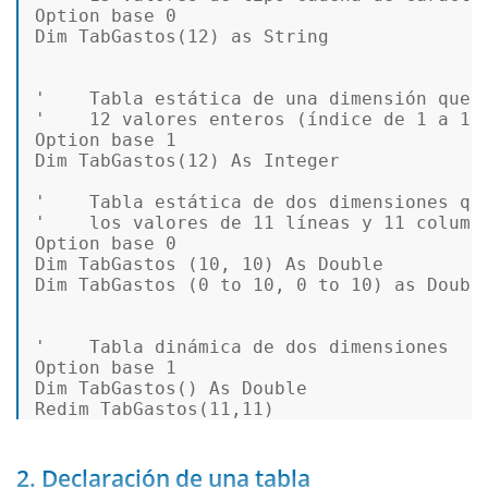
Option
 base 
0
Dim
 TabGastos(
12
) 
as
String
'    Tabla estática de una dimensión que 
'    12 valores enteros (índice de 1 a 12
Option
 base 
1
Dim
 TabGastos(
12
) 
As
Integer
'    Tabla estática de dos dimensiones qu
'    los valores de 11 líneas y 11 column
Option
 base 
0
Dim
 TabGastos (
10
, 
10
) 
As
Double
Dim
 TabGastos (
0
to
10
, 
0
to
10
) 
as
Doubl
'    Tabla dinámica de dos dimensiones 
Option
 base 
1
Dim
 TabGastos() 
As
Double
Redim
 TabGastos(
11
,
11
) 
2. Declaración de una tabla