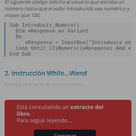
El siguiente código solicita al usuario que escriba un
número hasta que el valor introducido sea numérico y
mayor que 100.
Sub 
Introducir_Numero
() 

  Dim vResponse 
as
 Variant 

  Do 

     vResponse
 = InputBox(
"Introduzca un 
Loop 
Until
 (
IsNumeric(vResponse
) And vR
End Sub 
2. Instrucción While...Wend
Ejecuta una serie de instrucciones...
Está consultando un
extracto del
libro.
Para seguir leyendo...
Comprar