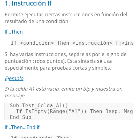
1. Instrucción If
Permite ejecutar ciertas instrucciones en función del
resultado de una condición.
If...Then
If 
<
condición
>
 Then 
<
instrucción
>
 [:
<
inst
Si hay varias instrucciones, sepárelas por el signo de
puntuación : (dos puntos). Esta sintaxis se usa
especialmente para pruebas cortas y simples.
Ejemplo
Si la celda A1 está vacía, emite un bip y muestra un
mensaje.
Sub 
Test_Celda_A1
() 

  If 
IsEmpty
(Range("A1")) Then Beep: MsgB
End Sub 
If...Then...End If