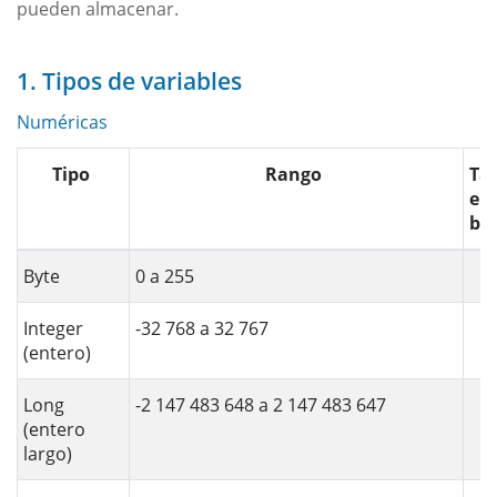
pueden almacenar.
1. Tipos de variables
Numéricas
Tipo
Rango
Ta
en
by
Byte
0 a 255
Integer
-32 768 a 32 767
(entero)
Long
-2 147 483 648 a 2 147 483 647
(entero
largo)