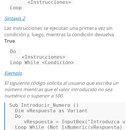
Loop
Sintaxis 2
Las instrucciones se ejecutan una primera vez sin
condición y, luego, mientras la condición devuelva
True
.
Do
Loop
While
 <Condición> 
Ejemplo
El siguiente código solicita al usuario que escriba un
número mientras que el valor introducido no sea
numérico o superior a 100.
Sub 
Introducir_Numero
 ()  

  Dim vRespuesta 
as
 Variant  

  Do  

     vRespuesta
 = InputBox(
"Introduzca un
Loop 
While
 (
Not IsNumeric(vRespuesta
) O