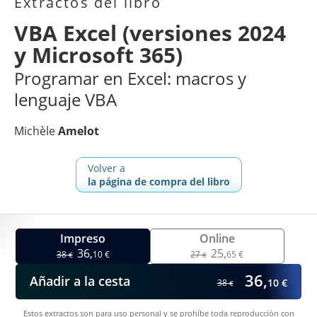
Extractos del libro
VBA Excel (versiones 2024
y Microsoft 365)
Programar en Excel: macros y
lenguaje VBA
Michèle
Amelot
Volver a
la página de compra del libro
Impreso
Online
36,
25,
38
10 €
27
65 €
€
€
36,
Añadir a la cesta
10 €
38
€
Estos extractos son para uso personal y se prohíbe toda reproducción con