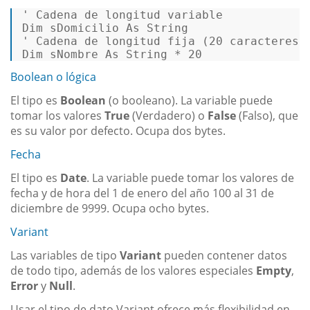
' Cadena de longitud variable 
Dim
 sDomicilio 
As
String
' Cadena de longitud fija (20 caracteres)
Dim
 sNombre 
As
String
 * 
20
Boolean o lógica
El tipo es
Boolean
(o booleano). La variable puede
tomar los valores
True
(Verdadero) o
False
(Falso), que
es su valor por defecto. Ocupa dos bytes.
Fecha
El tipo es
Date
. La variable puede tomar los valores de
fecha y de hora del 1 de enero del año 100 al 31 de
diciembre de 9999. Ocupa ocho bytes.
Variant
Las variables de tipo
Variant
pueden contener datos
de todo tipo, además de los valores especiales
Empty
,
Error
y
Null
.
Usar el tipo de dato Variant ofrece más flexibilidad en