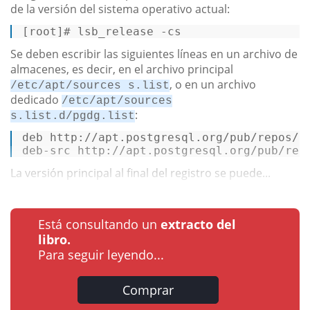
de la versión del sistema operativo actual:
[
root
]
# lsb_release -cs 
Se deben escribir las siguientes líneas en un archivo de
almacenes, es decir, en el archivo principal
, o en un archivo
/etc/apt/sources s.list
dedicado
/etc/apt/sources
:
s.list.d/pgdg.list
deb http://apt.postgresql.org/pub/repos/ap
deb-src http://apt.postgresql.org/pub/rep
La versión principal al final del registro se puede...
Está consultando un
extracto del
libro.
Para seguir leyendo...
Comprar