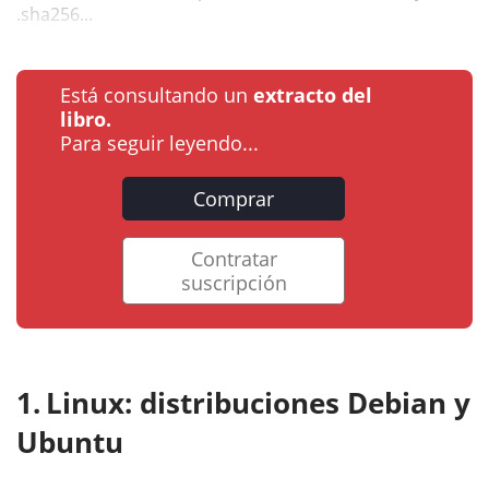
.sha256...
Está consultando un
extracto del
libro.
Para seguir leyendo...
Comprar
Contratar
suscripción
Linux: distribuciones Debian y
Ubuntu