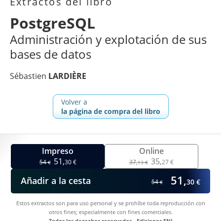
Extractos del libro
PostgreSQL
Administración y explotación de sus
bases de datos
Sébastien
LARDIÈRE
Volver a
la página de compra del libro
Impreso
Online
51,
35,
54
30 €
37,
27 €
€
13 €
51,
Añadir a la cesta
30 €
54
€
Estos extractos son para uso personal y se prohíbe toda reproducción con
otros fines; especialmente con fines comerciales.
Todos los derechos reservados - Ediciones ENI