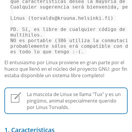
qu
é 
caracter
í
sticas
desea
la
mayor
í
a
de
l
Cualquier
sugerencia
ser
á 
bienvenida
, 
per
Linus
 (torvalds
@kruuna
.helsinki.fi) 

PD
. 
S
í, 
es
libre
de
cualquier
c
ó
digo
de
m
multihilos
NO
es
portable
 (
386
 utiliza la conmutació
probablemente
s
ó
los
er
á 
compatible
con
di
es
todo
lo
que
tengo
 :
-
(. 
El entusiasmo por Linux proviene en gran parte por el
hueco que llenó en el núcleo del proyecto GNU: ¡por fin
estaba disponible un sistema libre completo!
La mascota de Linux se llama "Tux" y es un
pingüino, animal especialmente querido
por Linus Torvalds.
1. Características