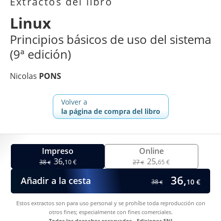
Extractos del libro
Linux
Principios básicos de uso del sistema
(9ª edición)
Nicolas
PONS
Volver a
la página de compra del libro
Impreso
Online
36,
25,
38
10 €
27
65 €
€
€
36,
Añadir a la cesta
10 €
38
€
Estos extractos son para uso personal y se prohíbe toda reproducción con
otros fines; especialmente con fines comerciales.
Todos los derechos reservados - Ediciones ENI