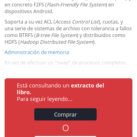
en concreto F2FS (
Flash-Friendly File System
) en
dispositivos Android.
Soporta a su vez ACL (
Access Control List
), cuotas, y
una serie de sistemas de archivo con tolerancia a fallos
como BTRFS (
B-tree File System
) y distribuidos como
HDFS (
Hadoop Distributed File System
).
Administración de memoria
En vez de efectuar un “swap” de procesos completos...
Está consultando un
extracto del
libro.
Para seguir leyendo...
Comprar
o