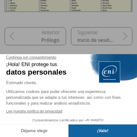
Prólogo
Inicio de sesión y primeros comandos
Versión online digital
gratis por la compra de
un libro impreso
48 horas
acceda gratis a
todos los libros online y
vídeos
Envío gratis
a partir de 25 € de compra