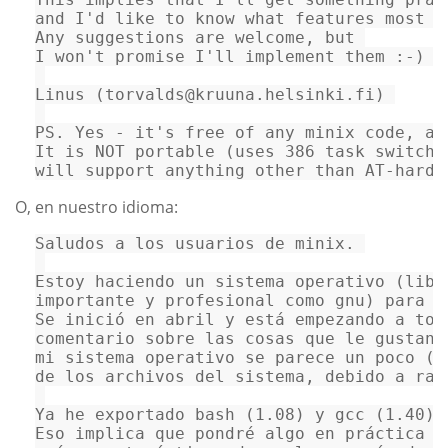
and
 I
'd like to know what features most p
Any suggestions are welcome, but 

I won
't promise I'll implement them :-) 
Linus (torvalds@kruuna.helsinki.fi) 

PS. Yes - it
's free of any minix code, an
It 
is
NOT
 portable (uses 
386
 task switchi
will support anything other than AT-hardd
O, en nuestro idioma:
Saludos
a
los
usuarios
de
minix
. 

Estoy
haciendo
un
sistema
operativo
 (libr
importante y profesional como gnu) 
para
s
Se
inici
ó 
en
abril
y
est
á 
empezando
a
tom
comentario
sobre
las
cosas
que
le
gustan
mi
sistema
operativo
se
parece
un
poco
 (l
de los archivos del sistema, debido a raz
Ya
he
exportado
bash
 (
1.08
) 
y
gcc
 (
1.40
) 
Eso
implica
que
pondr
é 
algo
en
pr
á
ctica
d