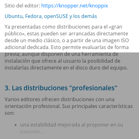
Sitio del editor:
https://knopper.net/knoppix
Ubuntu, Fedora, openSUSE y los demás
Ya presentadas como distribuciones para el «gran
público», estas pueden ser arrancadas directamente
desde un medio clásico, o a partir de una imagen ISO
adicional dedicada. Esto permite evaluarlas de forma
previa; aunque disponen de una herramienta de
instalación que ofrece al usuario la posibilidad de
instalarlas directamente en el disco duro del equipo.
3. Las distribuciones "profesionales"
Varios editores ofrecen distribuciones con una
orientación profesional. Sus principales características
son:
una estabilidad mejorada al proponer en su
paquete...