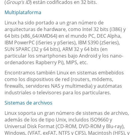
(
Group’s ID
) están codificados en 32 bits.
Multiplataforma
Linux ha sido portado a un gran número de
arquitecturas de hardware, como Intel 32 bits (i386) y
64 bits (x86_64/AMD64) en el mundo PC, DEC Alpha,
IBM PowerPC (iSeries y pSeries), IBM S390 (zSeries),
SUN SPARC (32 y 64 bits), ARM 32 y 64 bits (en
particular los smartphones bajo Android y los nano-
ordenadores Rapberry Pi), MIPS, etc.
Encontramos también Linux en sistemas embebidos
como los dispositivos de red (routers, módems,
firewalls, servidores NAS y multimedia) y autómatas
industriales o televisores para los particulares.
Sistemas de archivos
Linux soporta un gran número de sistemas de archivo,
además de los de tipo Unix, incluidos ISO9660 y
Universal Disk Format (CD-ROM, DVD-ROM y Blu-ray),
Windows, (VFAT, exFAT, NTFS y CIFS), Macintosh (HFS), y