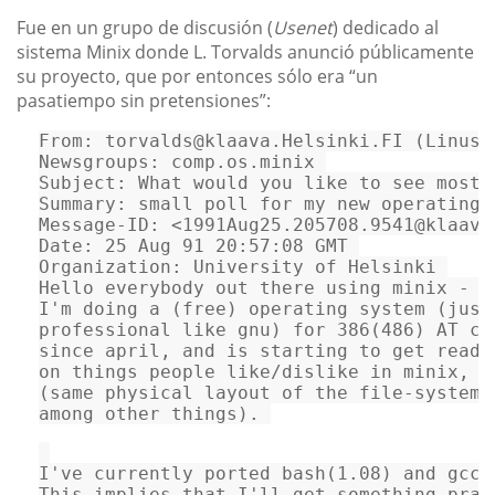
Fue en un grupo de discusión (
Usenet
) dedicado al
sistema Minix donde L. Torvalds anunció públicamente
su proyecto, que por entonces sólo era “un
pasatiempo sin pretensiones”:
From:
Newsgroups:
Subject:
 What would you 
like
to
 see most 
Summary:
 small poll 
for
 my 
new
 operating 
Message-ID: <
1991
Aug25.
205708.9541@
Date:
25
 Aug 
91
20
:
57
:
08
Organization:
 University 
of
 Helsinki 

Hello everybody out there 
using
 minix -  

I
'm doing a (free) operating system (just
professional 
like
 gnu) 
for
386
(
486
) AT cl
since april, 
and
is
 starting 
to
get
 ready
on
 things people 
like
/dislike 
in
 minix, 
a
(same physical layout 
of
 the file-system 
among other things). 
I
've currently ported bash(1.08) and gcc(
This implies that I
'll get something prac