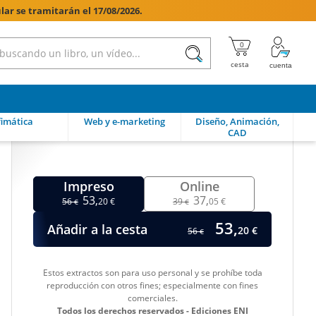
lar se tramitarán el 17/08/2026.

imática
Web y e-marketing
Diseño, Animación,
CAD
Impreso
Online
53,
37,
56
20 €
39
05 €
€
€
53,
Añadir a la cesta
20 €
56
€
Estos extractos son para uso personal y se prohíbe toda
reproducción con otros fines; especialmente con fines
comerciales.
Todos los derechos reservados - Ediciones ENI