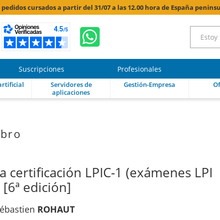
s pedidos cursados a partir del 31/07 a las 12.00 hora de España peninsu
Suscripciones
Profesionales
rtificial
Servidores de
Gestión-Empresa
Of
aplicaciones
ibro
a certificación LPIC-1 (exámenes LPI
 [6ª edición]
ébastien
ROHAUT