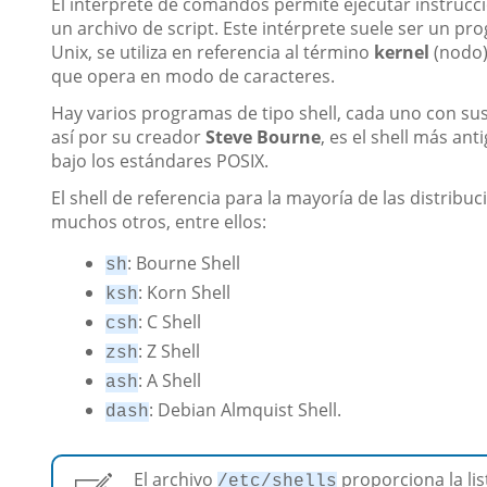
El intérprete de comandos permite ejecutar instrucci
un archivo de script. Este intérprete suele ser un pro
Unix, se utiliza en referencia al término
kernel
(nodo):
que opera en modo de caracteres.
Hay varios programas de tipo shell, cada uno con sus
así por su creador
Steve Bourne
, es el shell más ant
bajo los estándares POSIX.
El shell de referencia para la mayoría de las distribu
muchos otros, entre ellos:
: Bourne Shell
sh
: Korn Shell
ksh
: C Shell
csh
: Z Shell
zsh
: A Shell
ash
: Debian Almquist Shell.
dash
El archivo
proporciona la lis
/etc/shells