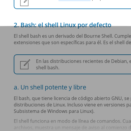
2. Bash: el shell Linux por defecto
El shell bash es un derivado del Bourne Shell. Cump
extensiones que son específicas para él. Es el shell d
En las distribuciones recientes de Debian, e
shell bash.
a. Un shell potente y libre
El bash, que tiene licencia de código abierto GNU, 
distribuciones de Linux. Incluso viene en versiones 
Subsistema de Windows para Linux).
El shell funciona en modo de línea de comandos. Cuand
archivos, muestra un mensaje de aviso al comienzo de