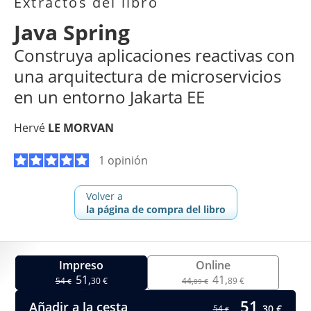
Extractos del libro
Java Spring
Construya aplicaciones reactivas con
una arquitectura de microservicios
en un entorno Jakarta EE
Hervé
LE MORVAN
1 opinión
Volver a
la página de compra del libro
Impreso
Online
51,
41,
54
30 €
44,
89 €
€
09 €
51,
Añadir a la cesta
30 €
54
€