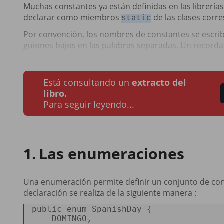
Muchas constantes ya están definidas en las librerías
declarar como miembros
de las clases corr
static
Por convención, los nombres de constantes se escr
guiones bajos en las palabras separadas. Un record
Está consultando un
extracto del
libro.
Para seguir leyendo...
Las enumeraciones
Una enumeración permite definir un conjunto de con
declaración se realiza de la siguiente manera :
public
enum
SpanishDay
 {  

    DOMINGO,  
