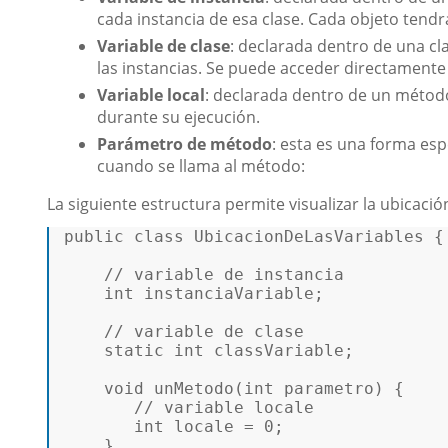
cada instancia de esa clase. Cada objeto tendrá
Variable de clase
: declarada dentro de una cl
las instancias. Se puede acceder directamente 
Variable local
: declarada dentro de un método
durante su ejecución.
Parámetro de método
: esta es una forma esp
cuando se llama al método:
La siguiente estructura permite visualizar la ubicació
public
class
UbicacionDeLasVariables
 { 
// variable de instancia  
int
 instanciaVariable;  

// variable de clase 
static
int
 classVariable;  

void
unMetodo
(
int
 parametro)
{   

// variable locale   
int
 locale = 
0
;   

    } 
