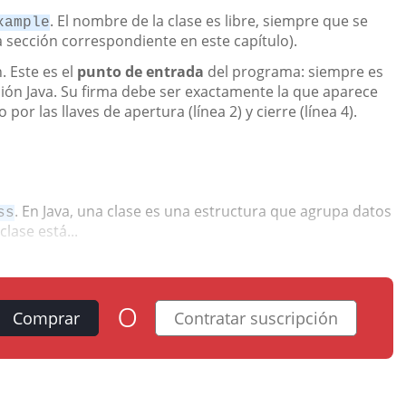
. El nombre de la clase es libre, siempre que se
xample
 sección correspondiente en este capítulo).
. Este es el
punto de entrada
del programa: siempre es
ción Java. Su firma debe ser exactamente la que aparece
por las llaves de apertura (línea 2) y cierre (línea 4).
. En Java, una clase es una estructura que agrupa datos
ss
lase está...
o
Comprar
Contratar suscripción