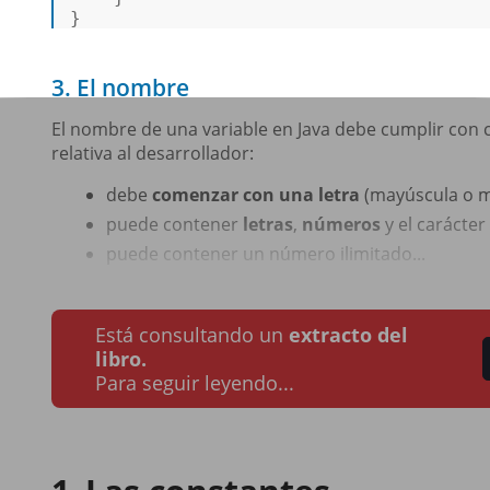
} 
3. El nombre
El nombre de una variable en Java debe cumplir con cie
relativa al desarrollador:
debe
comenzar con una letra
(mayúscula o m
puede contener
letras
,
números
y el carácter
puede contener un número ilimitado...
Está consultando un
extracto del
libro.
Para seguir leyendo...