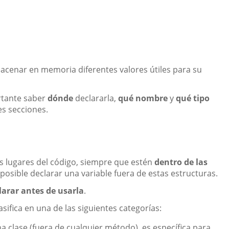
macenar en memoria diferentes valores útiles para su
rtante saber
dónde
declararla,
qué nombre
y
qué tipo
es secciones.
es lugares del código, siempre que estén
dentro de las
 posible declarar una variable fuera de estas estructuras.
larar antes de usarla
.
ifica en una de las siguientes categorías:
a clase (fuera de cualquier método), es específica para