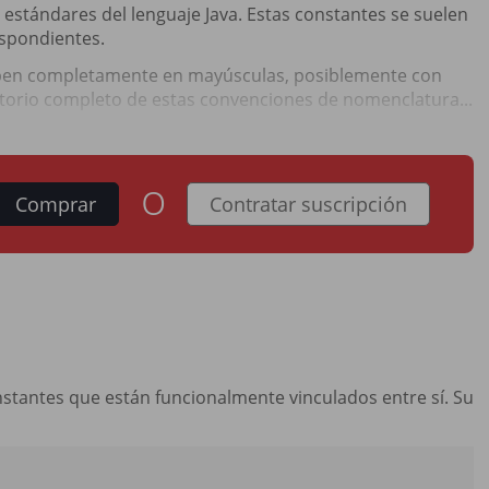
 estándares del lenguaje Java. Estas constantes se suelen
espondientes.
iben completamente en mayúsculas, posiblemente con
atorio completo de estas convenciones de nomenclatura...
o
Comprar
Contratar suscripción
stantes que están funcionalmente vinculados entre sí. Su