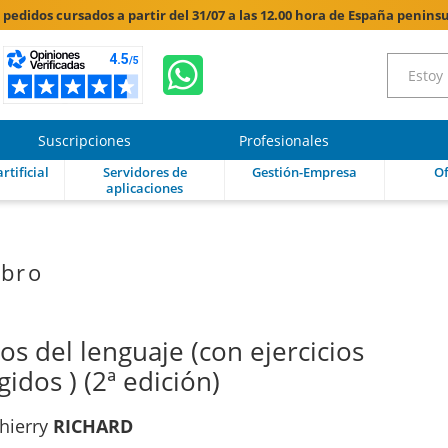
s pedidos cursados a partir del 31/07 a las 12.00 hora de España peninsu
Suscripciones
Profesionales
rtificial
Servidores de
Gestión-Empresa
Of
aplicaciones
ibro
s del lenguaje (con ejercicios
gidos ) (2ª edición)
hierry
RICHARD