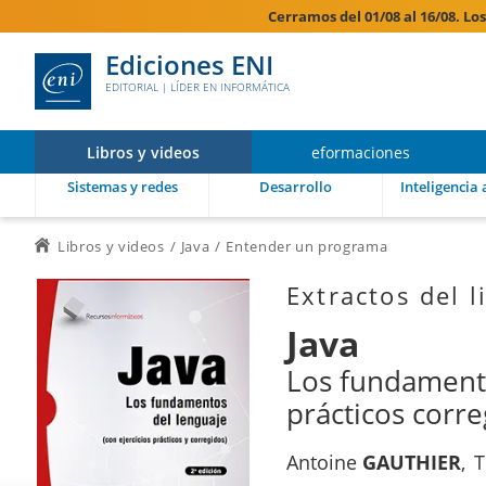
Cerramos del 01/08 al 16/08. Lo
Ediciones ENI
EDITORIAL | LÍDER EN INFORMÁTICA
Libros y videos
eformaciones
Sistemas y redes
Desarrollo
Inteligencia a
Libros y videos
Java
Entender un programa
Extractos del l
Java
Los fundamento
prácticos corre
Antoine
GAUTHIER
T