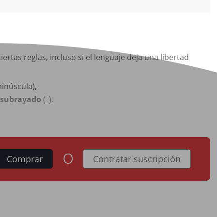
rtas reglas, incluso si el lenguaje deja una libertad
inúscula),
subrayado
(_),
o
Comprar
Contratar suscripción