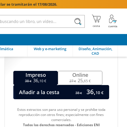
lar se tramitarán el 17/08/2026.

imática
Web y e-marketing
Diseño, Animación,
CAD
Impreso
Online
36,
25,
38
10 €
27
65 €
€
€
36,
Añadir a la cesta
10 €
38
€
Estos extractos son para uso personal y se prohíbe toda
reproducción con otros fines; especialmente con fines
comerciales.
Todos los derechos reservados - Ediciones ENI