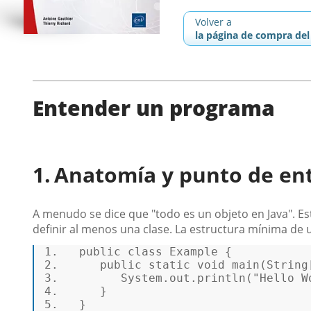
Volver a
la página de compra del 
Entender un programa
Anatomía y punto de en
A menudo se dice que "todo es un objeto en Java". Es
definir al menos una clase. La estructura mínima de u
1.
public
class
Example
2.
public
static
void
main
(
String
3.
System
.
out
.
println
(
"Hello W
4.
5.
   } 