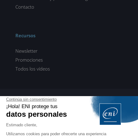
Contacto
Recursos
Newsletter
Promociones
Todos los vídeos
ENI elearning
E-formaciones en 5 idiomas
ES
FR
DE
EN
NL
PROFESIONALES