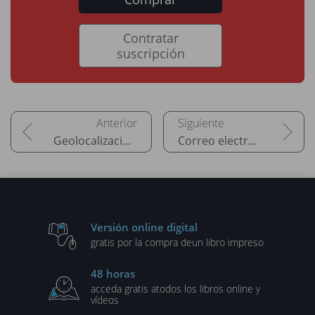
Contratar
suscripción
Geolocalización y pago vía teléfono inteligente
Correo electrónico y spam
Versión online digital
gratis por la compra de
un libro impreso
48 horas
acceda gratis a
todos los libros online y
vídeos