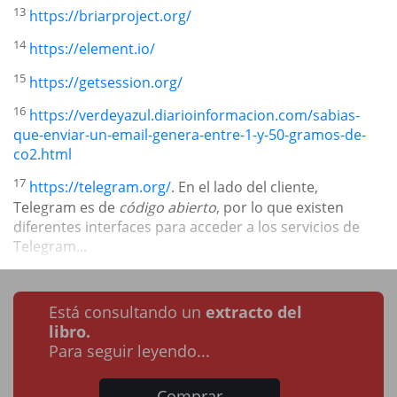
13
https://briarproject.org/
14
https://element.io/
15
https://getsession.org/
16
https://verdeyazul.diarioinformacion.com/sabias-
que-enviar-un-email-genera-entre-1-y-50-gramos-de-
co2.html
17
https://telegram.org/
. En el lado del cliente,
Telegram es de
código abierto
, por lo que existen
diferentes interfaces para acceder a los servicios de
Telegram...
Está consultando un
extracto del
libro.
Para seguir leyendo...
Comprar