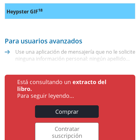
18
Heypster GIF
Para usuarios avanzados
Use una aplicación de mensajería que no le solicite
ninguna información personal: ningún apellido...
Está consultando un
extracto del
libro.
Para seguir leyendo...
Comprar
Contratar
suscripción