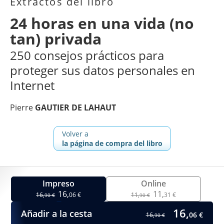
Extractos del libro
24 horas en una vida (no
tan) privada
250 consejos prácticos para
proteger sus datos personales en
Internet
Pierre
GAUTIER DE LAHAUT
Volver a
la página de compra del libro
Impreso
Online
16,
11,
16,
06 €
11,
31 €
90 €
90 €
16,
Añadir a la cesta
06 €
16,
90 €