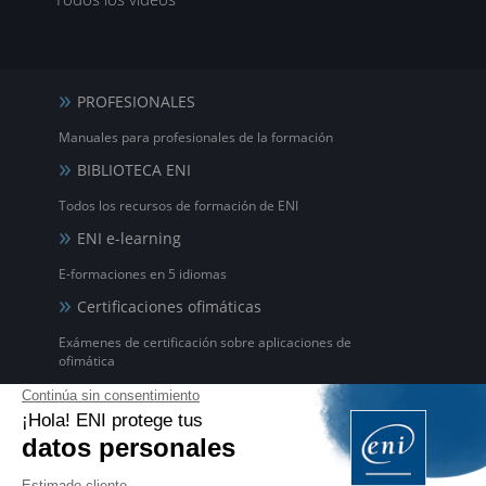
PROFESIONALES
Manuales para profesionales de la formación
BIBLIOTECA ENI
Todos los recursos de formación de ENI
ENI e-learning
E-formaciones en 5 idiomas
Certificaciones ofimáticas
Exámenes de certificación sobre aplicaciones de
ofimática
EDITIONS ENI
Livres, vidéos et e-formations
ENI Service