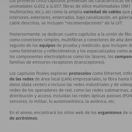
Los primeros cinco capítulos presentan las características de la
unimodales G.652 a G.657, fibras de sílice multimodales OM1 a 
multinúcleo, etc.), así como la amplia
variedad de cables
que p
interiores, exteriores, enterrados, bajo canalización, en galería
cable descritos, se incluyen "recomendaciones" de la UIT.
Posteriormente, se dedican cuatro capítulos a la unión de fibr
como conectores simples, multifibras y conectores de alta den
seguido de los
equipos
de prueba y medición, que incluyen disp
como fotómetros y reflectómetros y los especializados como a
los componentes electroópticos como los láseres, los
compone
familias de emisores-receptores (transceptores).
Los capítulos finales exploran
protocolos
como Ethernet, Infi
de las redes
de área local (LAN) empresariales, la fibra hasta 
datos (data center) o incluso las redes industriales y de víde
redes de los operadores de red, como las redes submarinas, 
distribución y acceso, incluidas las redes ópticas pasivas (PON)
sensores, lo militar, lo automovilístico, la aviónica, etc.
En el anexo, encontrará los sitios web de los
organismos
de n
de acrónimos
.