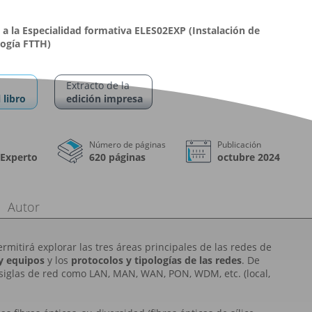
a la Especialidad formativa ELES02EXP (Instalación de
logía FTTH)
Extracto de la
 libro
edición impresa
Número de páginas
Publicación
 Experto
620 páginas
octubre 2024
Autor
rmitirá explorar las tres áreas principales de las redes de
y equipos
y los
protocolos y tipologías de las redes
. De
siglas de red como LAN, MAN, WAN, PON, WDM, etc. (local,