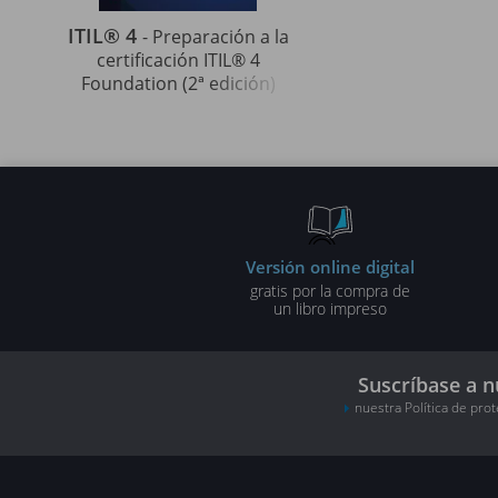
ITIL® 4
- Preparación a la
certificación ITIL® 4
Foundation (2ª edición)
Versión online digital
gratis por la compra de
un libro impreso
Suscríbase a n
nuestra Política de pro