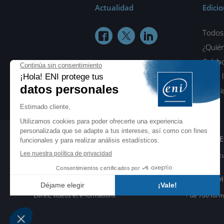
Actualidad
Edici
Todos 



¿Quié
Colab
Aviso 
Condic
PROFESIONALES
BIBLIOTE
Manuales para profesionales de la
Todos los rec
formación
EDITIONS ENI
ENI Servi
Livres, vidéos et e-formations
+ de 700 form