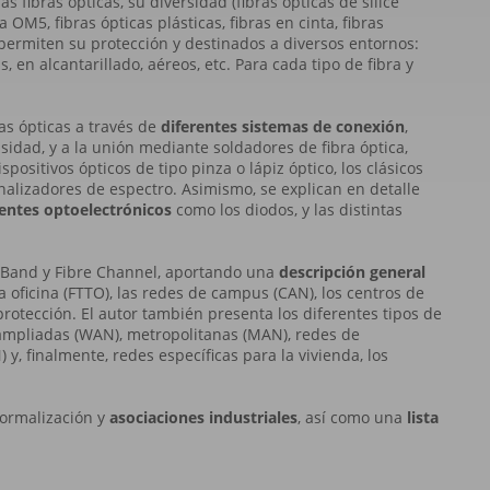
s fibras ópticas, su diversidad (fibras ópticas de sílice
OM5, fibras ópticas plásticas, fibras en cinta, fibras
ermiten su protección y destinados a diversos entornos:
s, en alcantarillado, aéreos, etc. Para cada tipo de fibra y
as ópticas a través de
diferentes sistemas de conexión
,
sidad, y a la unión mediante soldadores de fibra óptica,
ositivos ópticos de tipo pinza o lápiz óptico, los clásicos
nalizadores de espectro. Asimismo, se explican en detalle
ntes optoelectrónicos
como los diodos, y las distintas
nBand y Fibre Channel, aportando una
descripción general
la oficina (FTTO), las redes de campus (CAN), los centros de
oprotección. El autor también presenta los diferentes tipos de
ampliadas (WAN), metropolitanas (MAN), redes de
 y, finalmente, redes específicas para la vivienda, los
ormalización y
asociaciones industriales
, así como una
lista