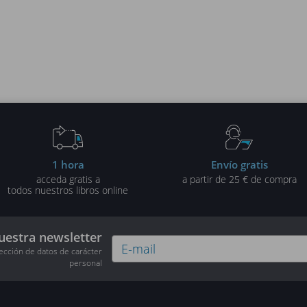
1 hora
Envío gratis
acceda gratis a
a partir de 25 € de compra
todos nuestros libros online
uestra newsletter
tección de datos de carácter
personal