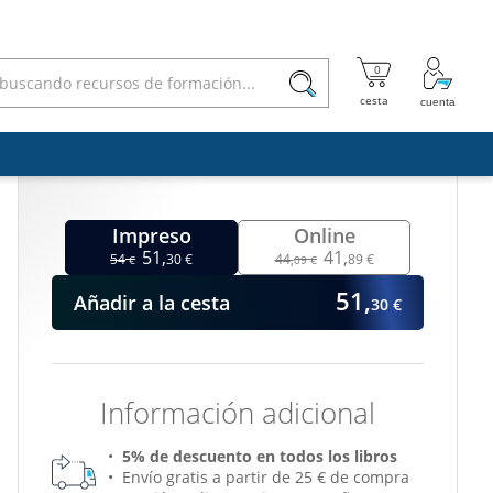

Impreso
Online
51,
41,
54
30 €
44,
89 €
€
09 €
51,
Añadir
a la cesta
30 €
Información adicional
5% de descuento en todos los libros
Envío gratis a partir de 25 € de compra