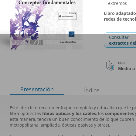
extremos
Libro adaptado 
redes de tecno
Consultar
extractos del
Nivel
Medio a
Presentación
Índice
Este libro le ofrece un enfoque completo y educativo que le pe
fibra óptica: las
fibras ópticas y los cables
, los
componentes 
esta manera, tendrá un buen conocimiento de lo que cubren 
metropolitana, ampliada, ópticas pasivas y otras).