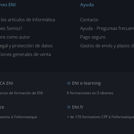
ones ENI
Ayuda
los artículos de informática
Contacto
nes Somos?
Ayuda - Preguntas frecuen
ore como autor
Pago seguro
legal y protección de datos
Gastos de envío y plazos 
iones generales de venta
CA ENI
ENI e-learning
ursos de formación de ENI
E-formaciones en 5 idiomas
ce
ENI.fr
ations à l’informatique
+ de 170 formations CPF à l’informatiqu