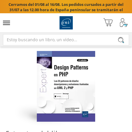
Cerramos del 01/08 al 16/08. Los pedidos cursados a partir del
31/07 a las 12.00 hora de España peninsular se tramitarán el
17/08/2026.
