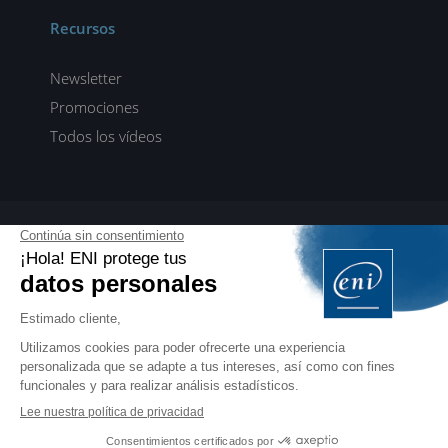
Recursos
Newsletter
Promociones
Todos los vídeos
ENI elearning
E-formaciones en 5 idiomas
ES
FR
DE
EN
NL
PROFESIONALES
Manuales para profesionales de la formación
EDITIONS ENI
Libros, vídeos y eformaciones en francés