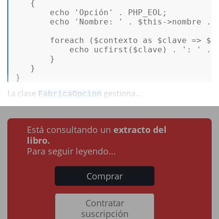
{ 

echo
'Opción'
 . PHP_EOL; 

echo
'Nombre: '
 . 
$this
->nombre . P
foreach
 (
$contexto
as
$clave
 => 
$v
echo
ucfirst
(
$clave
) . 
': '
 . 
       } 

   } 

} 
La clase
gestiona...
FabricaOpcion
Está consultando un
extracto del
libro.
Para seguir leyendo...
Comprar
Contratar
suscripción