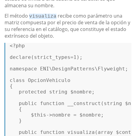
almacena su nombre.
El método
recibe como parámetro una
visualiza
matriz compuesta por el precio de venta de la opción y
su referencia en el catálogo, que constituye el estado
extrínseco del objeto.
<?php
declare
(strict_types=
1
); 

namespace
ENI
\
DesignPatterns
\
Flyweight
; 

class
OpcionVehiculo
{ 

protected
string
$nombre
; 

public
function
__construct
(
string
$no
{ 

$this
->nombre = 
$nombre
; 

   } 

public
function
visualiza
(
array
$conte