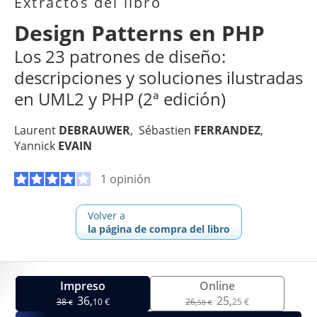
Extractos del libro
Design Patterns en PHP
Los 23 patrones de diseño:
descripciones y soluciones ilustradas
en UML2 y PHP (2ª edición)
Laurent
DEBRAUWER
Sébastien
FERRANDEZ
Yannick
EVAIN
1 opinión
Volver a
la página de compra del libro
Impreso
Online
36,
25,
38
10 €
26,
25 €
€
58 €