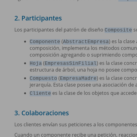
2. Participantes
Los participantes del patrón de diseño
so
Composite
(
) es la clas
Componente
AbstractEmpresa
composición, implementa los métodos comunes
composición agregando o suprimiendo comp
(
) es la clase con
Hoja
EmpresasSinFilial
estructura de árbol, una hoja no posee compo
(
) es la clase con
Compuesto
EmpresaMadre
jerarquía. Esta clase posee una asociación de 
es la clase de los objetos que accede
Cliente
3. Colaboraciones
Los clientes envían sus peticiones a los componentes a
Cuando un componente recibe una petición, reacciona