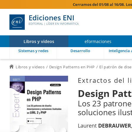
Cerramos del 01/08 al 16/08. Lo
Ediciones ENI
EDITORIAL | LÍDER EN INFORMÁTICA
Libros y videos
eformaciones
Sistemas y redes
Desarrollo
Inteligencia a
Libros y videos
Design Patterns en PHP
El patrón de di
Extractos del l
Design Pat
Los 23 patrone
soluciones ilu
Laurent
DEBRAUWER