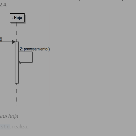
2.4.
una hoja
, realiza...
esto