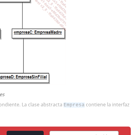
les
ondiente. La clase abstracta
contiene la interfaz
Empresa