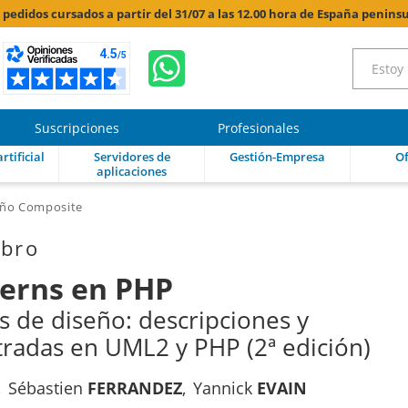
s pedidos cursados a partir del 31/07 a las 12.00 hora de España peninsu
Suscripciones
Profesionales
rtificial
Servidores de
Gestión-Empresa
Of
aplicaciones
seño Composite
ibro
terns en PHP
s de diseño: descripciones y
stradas en UML2 y PHP (2ª edición)
Sébastien
FERRANDEZ
Yannick
EVAIN