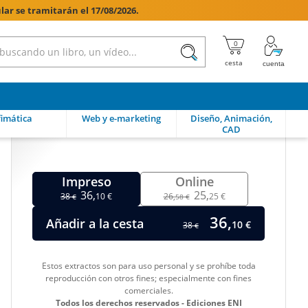
lar se tramitarán el 17/08/2026.

imática
Web y e-marketing
Diseño, Animación,
CAD
Impreso
Online
36,
25,
38
10 €
26,
25 €
€
58 €
36,
Añadir a la cesta
10 €
38
€
Estos extractos son para uso personal y se prohíbe toda
reproducción con otros fines; especialmente con fines
comerciales.
Todos los derechos reservados - Ediciones ENI