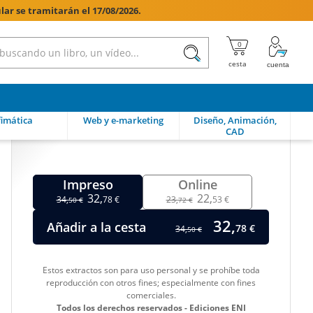
lar se tramitarán el 17/08/2026.

imática
Web y e-marketing
Diseño, Animación,
CAD
Impreso
Online
32,
22,
34,
78 €
23,
53 €
50 €
72 €
32,
Añadir a la cesta
78 €
34,
50 €
Estos extractos son para uso personal y se prohíbe toda
reproducción con otros fines; especialmente con fines
comerciales.
Todos los derechos reservados - Ediciones ENI