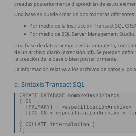
creadas posteriormente dispondrán de estos element
Una base se puede crear de dos maneras diferentes:
Por medio de la instrucción Transact SQL CR
Por medio de SQL Server Management Studio.
Una base de datos siempre está compuesta, como mín
de un archivo diario (extensión ldf). Se pueden defi
la creación de la base o bien posteriormente.
La información relativa a los archivos de datos y los
a. Sintaxis Transact SQL
CREATE
 DATABASE nombreBaseDeDatos 

[ 
ON
  [
PRIMARY
] [ 
<
especificaciónArchivo
>
 
  [LOG 
ON
<
 especificaciónArchivo 
>
 [,
] 

[ 
COLLATE
 intercalación ] 

[;] 