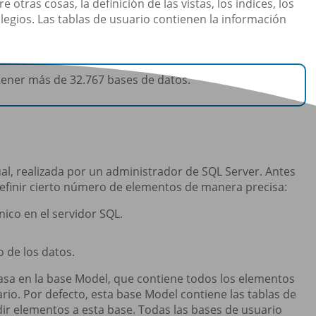
otras cosas, la definición de las vistas, los índices, los
ilegios. Las tablas de usuario contienen la información
tener más de 32.767 bases de datos.
al, realizada por un administrador de SQL Server. Antes
definir cierto número de elementos de manera precisa:
ico en el servidor SQL.
 de los datos.
asa en la base Model, que contiene todos los elementos
rio. Por defecto, esta base Model contiene las tablas de
ir elementos a esta base. Todas las bases de usuario