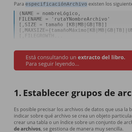
Para
existen los siguient
especificaciónArchivo
(NAME = nombreLógico, 

FILENAME = 
'rutaYNombreArchivo'
[,SIZE = tamaño [KB|MB|GB|TB]] 

[,MAXSIZE={tamañoMáximo[KB|MB|GB|TB]|UN
[,FILEGROWTH...
Está consultando un
extracto del libro.
Para seguir leyendo...
Establecer grupos de ar
Es posible precisar los archivos de datos que usa l
indicar sobre qué archivo se crea un objeto particular
crear una tabla o un índice sobre un conjunto de ar
de archivos
, se gestiona de manera muy sencilla.