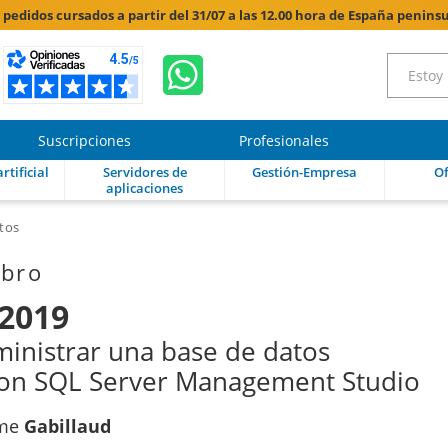
s pedidos cursados a partir del 31/07 a las 12.00 hora de España peninsu
Suscripciones
Profesionales
rtificial
Servidores de
Gestión-Empresa
Of
aplicaciones
tos
ibro
 2019
inistrar una base de datos
con SQL Server Management Studio
ôme
Gabillaud