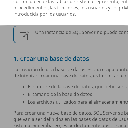
contenida en estas tablas de sistema representa, entre 
procedimientos, las funciones, los usuarios y los priv
introducida por los usuarios.
Una instancia de SQL Server no puede con
1. Crear una base de datos
La creación de una base de datos es una etapa puntu
de intentar crear una base de datos, es importante 
El nombre de la base de datos, que debe ser ún
El tamaño de la base de datos.
Los archivos utilizados para el almacenamiento
Para crear una nueva base de datos, SQL Server se b
que van a ser definidos en las bases de datos de usua
sistema. Sin embargo, es perfectamente posible añad