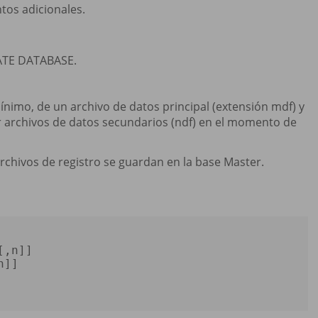
os adicionales.
EATE DATABASE.
imo, de un archivo de datos principal (extensión mdf) y
nir archivos de datos secundarios (ndf) en el momento de
 archivos de registro se guardan en la base Master.
[,n]] 

n]] 
