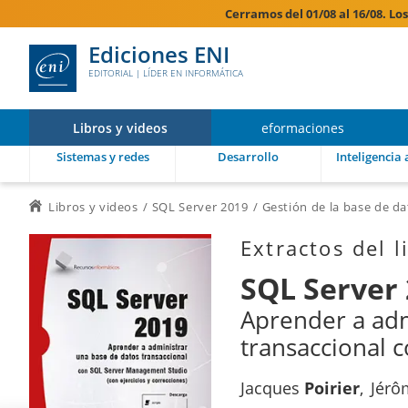
Cerramos del 01/08 al 16/08. Lo
Ediciones ENI
EDITORIAL | LÍDER EN INFORMÁTICA
Libros y videos
eformaciones
Sistemas y redes
Desarrollo
Inteligencia a
Libros y videos
SQL Server 2019
Gestión de la base de da
Extractos del l
SQL Server
Aprender a adm
transaccional 
Jacques
Poirier
Jér