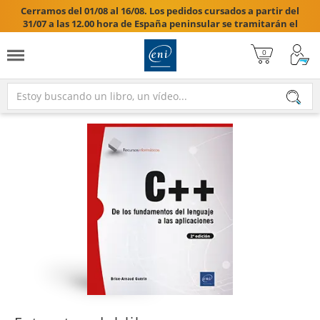
Cerramos del 01/08 al 16/08. Los pedidos cursados a partir del
31/07 a las 12.00 hora de España peninsular se tramitarán el
17/08/2026.
