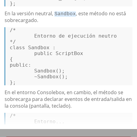
}; 
En la versión neutral,
, este método no está
Sandbox
sobrecargado.
/* 

        Entorno de ejecución neutro 

*/
class
Sandbox
 : 

public
ScriptBox
public
: 

        Sandbox(); 

        ~Sandbox(); 

}; 
En el entorno Consolebox, en cambio, el método se
sobrecarga para declarar eventos de entrada/salida en
la consola (pantalla, teclado).
/* 

        Entorno...