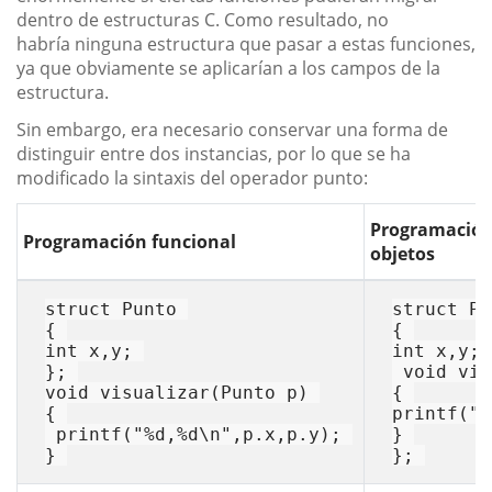
dentro de estructuras C. Como resultado, no
habría ninguna estructura que pasar a estas funciones,
ya que obviamente se aplicarían a los campos de la
estructura.
Sin embargo, era necesario conservar una forma de
distinguir entre dos instancias, por lo que se ha
modificado la sintaxis del operador punto:
Programaci
Programación funcional
objetos
struct
Punto
struct
Pu
int
 x,y; 

int
 x,y; 

void
vis
void
visualizar
(Punto p)
{ 

printf
(
"%
printf
(
"%d,%d\n"
,p.x,p.y); 

} 

} 
}; 