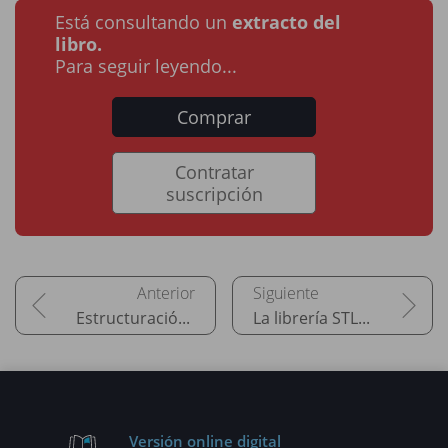
Está consultando un
extracto del
libro.
Para seguir leyendo...
Comprar
Contratar
suscripción
Estructuración de los datos
La librería STL estándar
Versión online digital