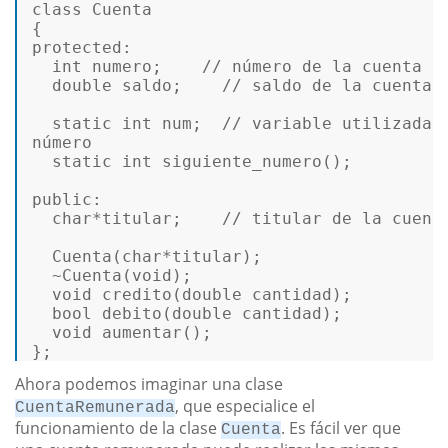
class
Cuenta
protected
: 

int
 numero;    
// número de la cuenta 
double
 saldo;    
// saldo de la cuenta 
static
int
 num;  
// variable utilizada 
nú
mero 

static
int
siguiente_numero
()
; 

public
: 

char
*titular;    
// titular de la cuent
  Cuenta(
char
*titular); 

  ~Cuenta(
void
); 

void
credito
(
double
 cantidad
)
; 

bool
debito
(
double
 cantidad
)
; 

void
aumentar
()
; 

}; 
Ahora podemos imaginar una clase
, que especialice el
CuentaRemunerada
funcionamiento de la clase
. Es fácil ver que
Cuenta