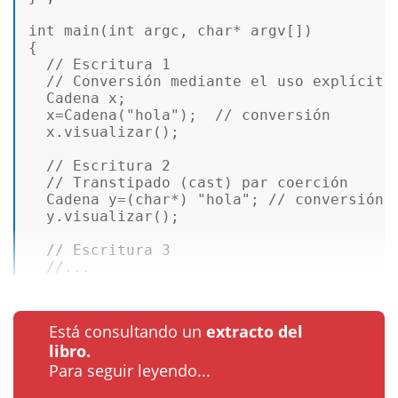
int
main
(
int
 argc, 
char
* argv[])
{ 

// Escritura 1 
// Conversión mediante el uso explícito
  Cadena x; 

  x=
Cadena
(
"hola"
);  
// conversión 
  x.
visualizar
(); 

// Escritura 2 
// Transtipado (cast) par coerción 
  Cadena y=(
char
*) 
"hola"
; 
// conversión 
  y.
visualizar
(); 

// Escritura 3 
//...
Está consultando un
extracto del
libro.
Para seguir leyendo...