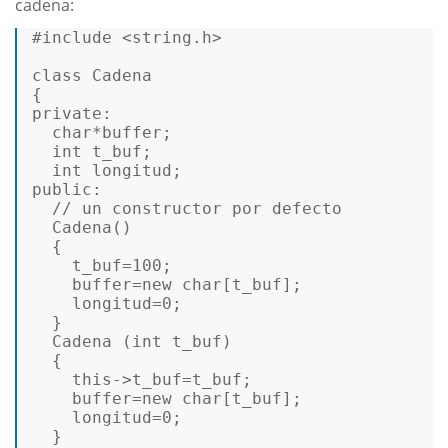
cadena:
#
include
<string.h>
class
Cadena
private
: 

char
*buffer; 

int
 t_buf; 

int
public
: 

// un constructor por defecto 
Cadena
() 

  { 

    t_buf=
100
; 

    buffer=
new
char
[t_buf]; 

    longitud=
0
; 

  } 

Cadena
 (
int
 t_buf) 

  { 

this
->t_buf=t_buf; 

    buffer=
new
char
[t_buf]; 

    longitud=
0
; 

  } 
