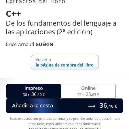
Extractos del libro
C++
De los fundamentos del lenguaje a
las aplicaciones (2ª edición)
Brice-Arnaud
GUÉRIN
Volver a
la página de compra del libro
Impreso
Online
36,
25,
38
10 €
27
65 €
€
€
36,
Añadir a la cesta
10 €
38
€
Estos extractos son para uso personal y se prohíbe toda reproducción con
otros fines; especialmente con fines comerciales.
Todos los derechos reservados - Ediciones ENI