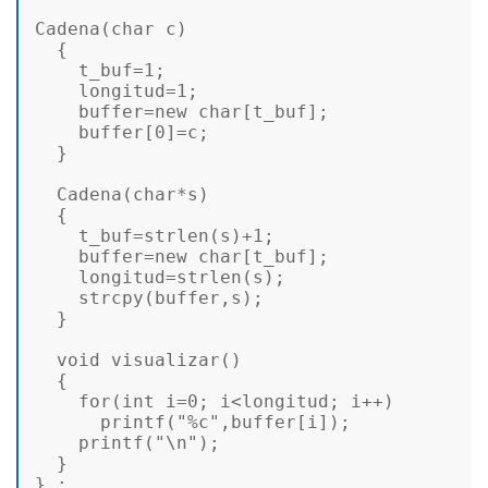
Cadena
(
char
 c) 

  { 

    t_buf=
1
; 

    longitud=
1
; 

    buffer=
new
char
[t_buf]; 

    buffer[
0
]=c; 

  } 

Cadena
(
char
*s) 

  { 

    t_buf=
strlen
(s)+
1
; 

    buffer=
new
char
[t_buf]; 

    longitud=
strlen
(s); 

strcpy
(buffer,s); 

  } 

void
visualizar
()
{ 

for
(
int
 i=
0
; i<longitud; i++) 

printf
(
"%c"
,buffer[i]); 

printf
(
"\n"
); 

  } 

} ; 
