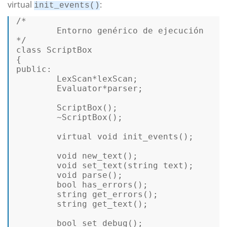
virtual
:
init_events()
/* 

        Entorno genérico de ejecución 

*/
class
ScriptBox
public
: 

        LexScan*lexScan; 

        Evaluator*parser; 

        ScriptBox(); 

        ~ScriptBox(); 

virtual
void
init_events
()
; 

void
new_text
()
; 

void
set_text
(
string
 text
)
; 

void
parse
()
; 

bool
has_errors
()
; 

string
get_errors
()
; 

string
get_text
()
; 

bool
set_debug
()
; 
