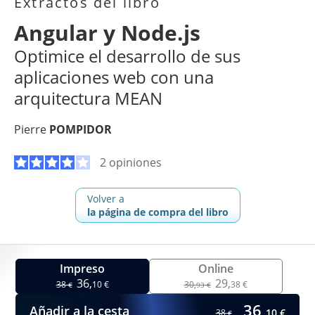
Extractos del libro
Angular y Node.js
Optimice el desarrollo de sus
aplicaciones web con una
arquitectura MEAN
Pierre
POMPIDOR
2 opiniones
Volver a
la página de compra del libro
Impreso
Online
36,
29,
38
10 €
30,
38 €
€
93 €
36,
Añadir a la cesta
10 €
38
€