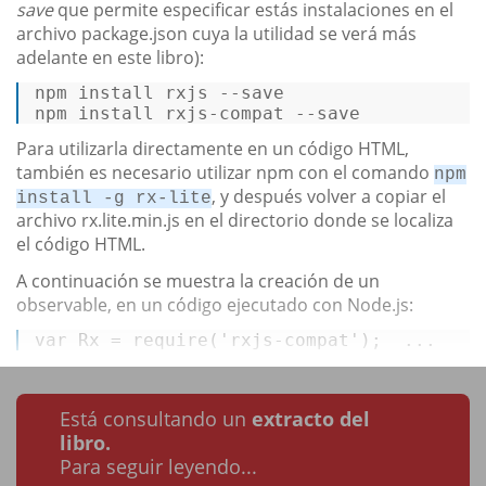
save
que permite especificar estás instalaciones en el
archivo package.json cuya la utilidad se verá más
adelante en este libro):
npm install rxjs 
--save
npm install rxjs-compat 
--save
Para utilizarla directamente en un código HTML,
también es necesario utilizar npm con el comando
npm
, y después volver a copiar el
install -g rx-lite
archivo rx.lite.min.js en el directorio donde se localiza
el código HTML.
A continuación se muestra la creación de un
observable, en un código ejecutado con Node.js:
var
Rx
 = 
require
(
'rxjs-compat'
);  ...
Está consultando un
extracto del
libro.
Para seguir leyendo...