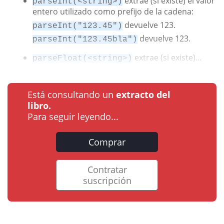
extrae (si existe) el valor
parseInt(<string>)
entero utilizado como prefijo de la cadena:
devuelve 123.
parseInt("123.45")
devuelve 123.
parseInt("123.45bla")
extrae (si existe)...
parseFloat(<string>)
Está consultando un
extracto del
libro.
Para seguir leyendo...
Comprar
Contratar
suscripción