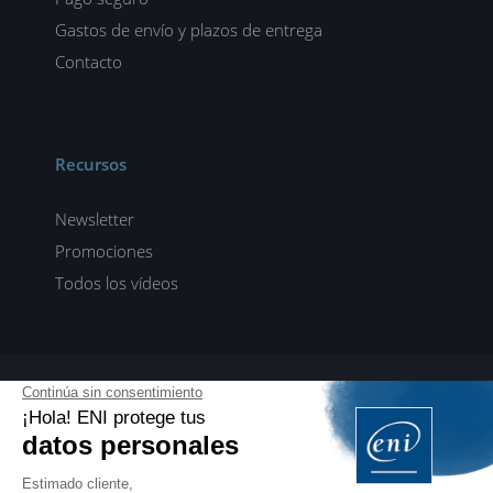
Gastos de envío y plazos de entrega
Contacto
Recursos
Newsletter
Promociones
Todos los vídeos
ENI elearning
E-formaciones en 5 idiomas
ES
FR
DE
EN
NL