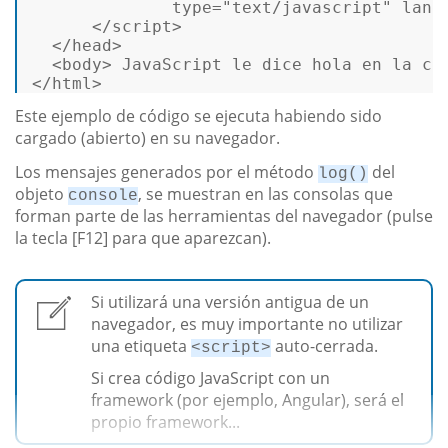
type
=
"text/javascript"
lang
</
script
>
</
head
>
<
body
>
 JavaScript le dice hola en la co
</
html
>
Este ejemplo de código se ejecuta habiendo sido
cargado (abierto) en su navegador.
Los mensajes generados por el método
del
log()
objeto
, se muestran en las consolas que
console
forman parte de las herramientas del navegador (pulse
la tecla [F12] para que aparezcan).
Si utilizará una versión antigua de un
navegador, es muy importante no utilizar
una etiqueta
auto-cerrada.
<script>
Si crea código JavaScript con un
framework (por ejemplo, Angular), será el
propio framework...