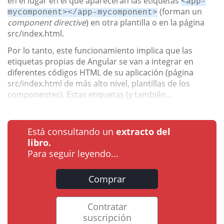
en el lugar en el que aparecerán las etiquetas
<app-
(forman un
mycomponent></app-mycomponent>
component directive
) en otra plantilla o en la página
src/index.html.
Por lo tanto, este funcionamiento implica que las
etiquetas propias de Angular se van a integrar en
diferentes códigos HTML de su aplicación (página
src/index.html de más alto nivel, plantillas de los
componentes). Estas etiquetas (y también...
Está consultando un
extracto del
libro.
Para seguir leyendo...
Comprar
Contratar
suscripción