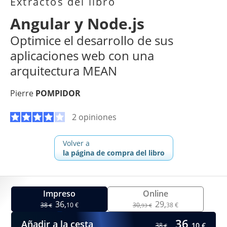
Extractos del libro
Angular y Node.js
Optimice el desarrollo de sus
aplicaciones web con una
arquitectura MEAN
Pierre
POMPIDOR
2 opiniones
Volver a
la página de compra del libro
Impreso
Online
36,
29,
38
10 €
30,
38 €
€
93 €
36,
Añadir a la cesta
10 €
38
€