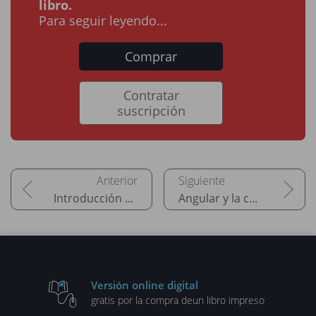
libro.
Para seguir leyendo...
Comprar
Contratar
suscripción
Introducción al framework aplicativo Angular
Angular y la conexión a Node.js: los servicios
Versión online digital
gratis por la compra de
un libro impreso