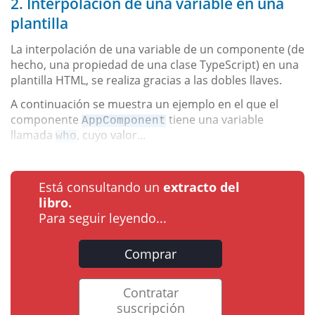
2. Interpolación de una variable en una
plantilla
La interpolación de una variable de un componente (de
hecho, una propiedad de una clase TypeScript) en una
plantilla HTML, se realiza gracias a las dobles llaves.
A continuación se muestra un ejemplo en el que el
componente
tiene una variable
AppComponent
llamada
, cuyo valor...
who
Está consultando un
extracto del
libro.
Para seguir leyendo...
Comprar
Contratar
suscripción