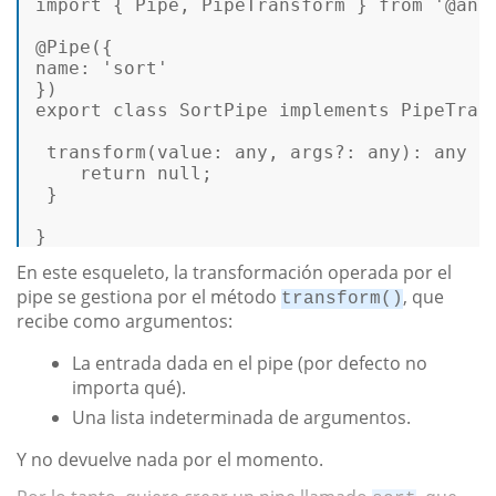
import
 { 
Pipe
, 
PipeTransform
 } 
from
'@ang
@Pipe
name
: 
'sort'
export
class
SortPipe
implements
PipeTran
transform
(
value
: 
any
, args?: 
any
): 
any
 { 
return
null
;  

 }  

} 
En este esqueleto, la transformación operada por el
pipe se gestiona por el método
, que
transform()
recibe como argumentos:
La entrada dada en el pipe (por defecto no
importa qué).
Una lista indeterminada de argumentos.
Y no devuelve nada por el momento.