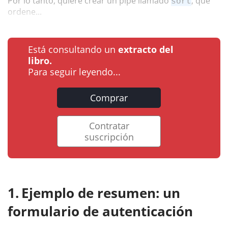
Por lo tanto, quiere crear un pipe llamado
, que
sort
ordene...
Está consultando un
extracto del
libro.
Para seguir leyendo...
Comprar
Contratar
suscripción
Ejemplo de resumen: un
formulario de autenticación