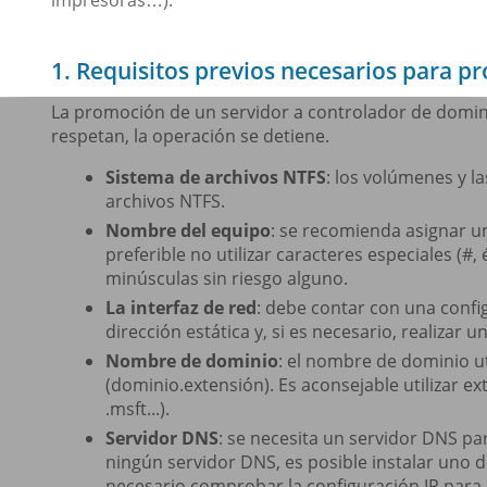
impresoras…).
1. Requisitos previos necesarios para p
La promoción de un servidor a controlador de dominio
respetan, la operación se detiene.
Sistema de archivos NTFS
: los volúmenes y l
archivos NTFS.
Nombre del equipo
: se recomienda asignar 
preferible no utilizar caracteres especiales (#,
minúsculas sin riesgo alguno.
La interfaz de red
: debe contar con una confi
dirección estática y, si es necesario, realizar 
Nombre de dominio
: el nombre de dominio u
(dominio.extensión). Es aconsejable utilizar e
.msft...).
Servidor DNS
: se necesita un servidor DNS par
ningún servidor DNS, es posible instalar uno d
necesario comprobar la configuración IP para 