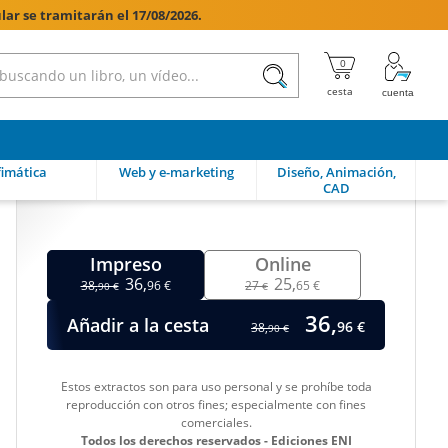
lar se tramitarán el 17/08/2026.

imática
Web y e-marketing
Diseño, Animación,
CAD
Impreso
Online
36,
25,
38,
96 €
27
65 €
90 €
€
36,
Añadir a la cesta
96 €
38,
90 €
Estos extractos son para uso personal y se prohíbe toda
reproducción con otros fines; especialmente con fines
comerciales.
Todos los derechos reservados - Ediciones ENI