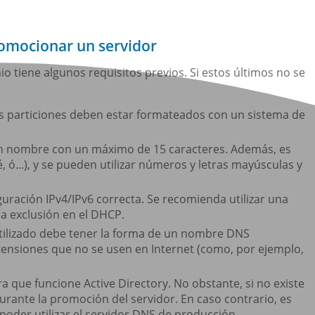
romocionar un servidor
 tiene algunos requisitos previos. Si estos últimos no se
as particiones deben estar formateados con un sistema de
un nombre con un máximo de 15 caracteres. Además, es
 é, ó...), y se pueden utilizar números y letras mayúsculas y
guración IPv4/IPv6 correcta. Se recomienda utilizar una
una exclusión en el DHCP.
tilizado debe tener la forma de un nombre DNS
xtensiones que no se usen en Internet (como, por ejemplo,
a que funcione Active Directory. No obstante, si no existe
urante la promoción del servidor. En caso contrario, es
poder utilizar el servidor DNS de producción.