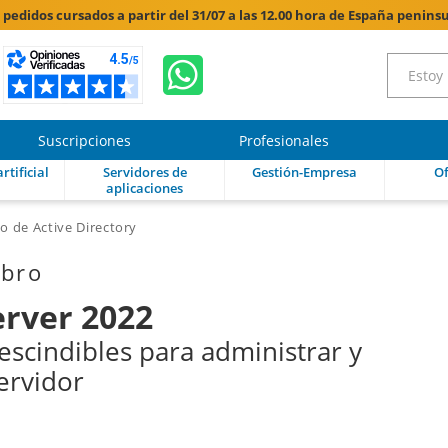
s pedidos cursados a partir del 31/07 a las 12.00 hora de España peninsu
Suscripciones
Profesionales
rtificial
Servidores de
Gestión-Empresa
Of
aplicaciones
o de Active Directory
ibro
rver 2022
escindibles para administrar y
ervidor