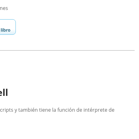
ones
libro
ll
ripts y también tiene la función de intérprete de