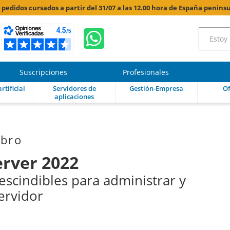
s pedidos cursados a partir del 31/07 a las 12.00 hora de España peninsu
Suscripciones
Profesionales
rtificial
Servidores de
Gestión-Empresa
Of
aplicaciones
ibro
rver 2022
escindibles para administrar y
ervidor