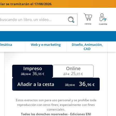
lar se tramitarán el 17/08/2026.

imática
Web y e-marketing
Diseño, Animación,
CAD
Impreso
Online
36,
25,
38,
96 €
27
65 €
90 €
€
36,
Añadir a la cesta
96 €
38,
90 €
Estos extractos son para uso personal y se prohíbe toda
reproducción con otros fines; especialmente con fines
comerciales.
Todos los derechos reservados - Ediciones ENI