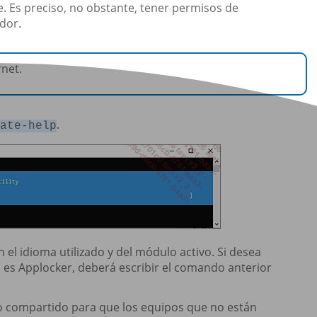
. Es preciso, no obstante, tener permisos de
dor.
rnet.
.
ate-help
 el idioma utilizado y del módulo activo. Si desea
o es Applocker, deberá escribir el comando anterior
so compartido para que los equipos que no están