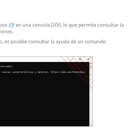
moso
en una consola DOS, lo que permite consultar la
/?
iones.
cto, es posible consultar la ayuda de un comando