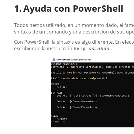
Ayuda con PowerShell
Todos hemos utilizado, en un momento dado, el fa
sintaxis de un comando y una descripción de sus opc
Con PowerShell, la sintaxis es algo diferente. En efe
escribiendo la instrucción
.
help
comando