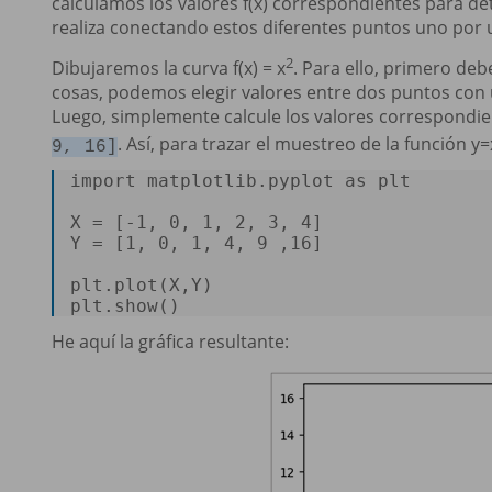
calculamos los valores f(x) correspondientes para dete
realiza conectando estos diferentes puntos uno por 
2
Dibujaremos la curva f(x) = x
. Para ello, primero debe
cosas, podemos elegir valores entre dos puntos con
Luego, simplemente calcule los valores correspondien
. Así, para trazar el muestreo de la función y=
9, 16]
import
 matplotlib.pyplot as 
plt
X
=
 [-
1
, 
0
, 
1
, 
2
, 
3
, 
4
] 

Y = [
1
, 
0
, 
1
, 
4
, 
9
 ,
16
] 

plt.plot(X,Y) 

plt.show()  
He aquí la gráfica resultante: