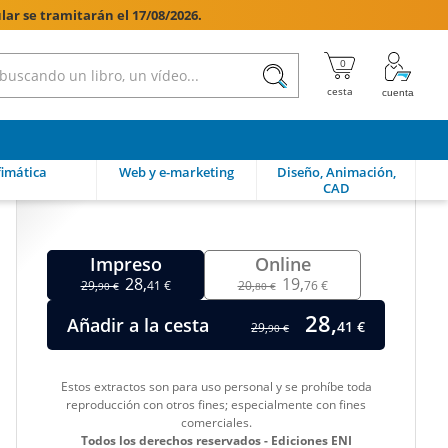
lar se tramitarán el 17/08/2026.

imática
Web y e-marketing
Diseño, Animación,
CAD
Impreso
Online
28,
19,
29,
41 €
20,
76 €
90 €
80 €
28,
Añadir a la cesta
41 €
29,
90 €
Estos extractos son para uso personal y se prohíbe toda
reproducción con otros fines; especialmente con fines
comerciales.
Todos los derechos reservados - Ediciones ENI