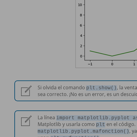
Si olvida el comando
, la ven
plt.show()
sea correcto. ¡No es un error, es un descui
La línea
import matplotlib.pyplot a
Matplotlib y usarla como
en el código. 
plt
, y
matplotlib.pyplot.mafonction()