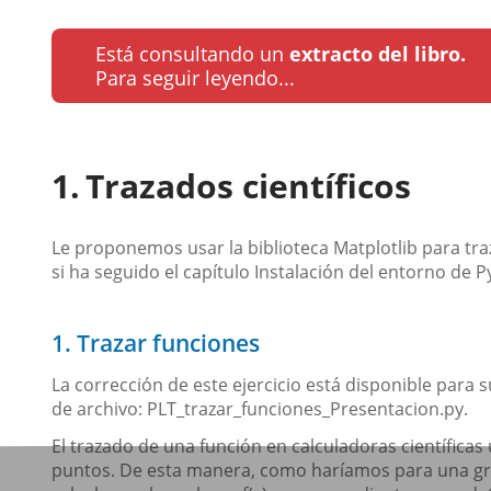
Está consultando un
extracto del libro.
Para seguir leyendo...
Trazados científicos
Le proponemos usar la biblioteca Matplotlib para traz
si ha seguido el capítulo Instalación del entorno de P
1. Trazar funciones
La corrección de este ejercicio está disponible para s
de archivo: PLT_trazar_funciones_Presentacion.py.
El trazado de una función en calculadoras científica
puntos. De esta manera, como haríamos para una gráf