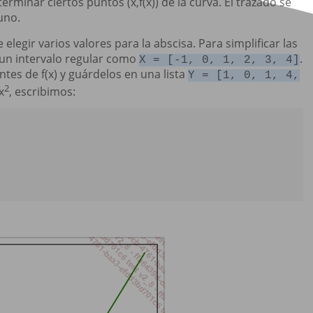
rminar ciertos puntos (x,f(x)) de la curva. El trazado se
uno.
 elegir varios valores para la abscisa. Para simplificar las
 un intervalo regular como
.
X = [-1, 0, 1, 2, 3, 4]
tes de f(x) y guárdelos en una lista
Y = [1, 0, 1, 4,
2
x
, escribimos: