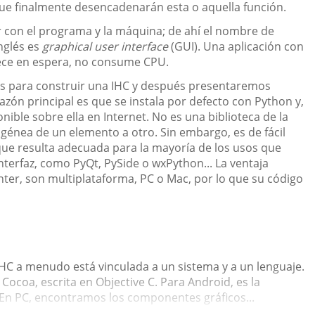
ue finalmente desencadenarán esta o aquella función.
ar con el programa y la máquina; de ahí el nombre de
nglés es
graphical user interface
(GUI). Una aplicación con
ece en espera, no consume CPU.
os para construir una IHC y después presentaremos
razón principal es que se instala por defecto con Python y,
ible sobre ella en Internet. No es una biblioteca de la
génea de un elemento a otro. Sin embargo, es de fácil
 que resulta adecuada para la mayoría de los usos que
nterfaz, como PyQt, PySide o wxPython... La ventaja
inter, son multiplataforma, PC o Mac, por lo que su código
IHC a menudo está vinculada a un sistema y a un lenguaje.
ocoa, escrita en Objective C. Para Android, es la
 En PC, encontramos los componentes gráficos...