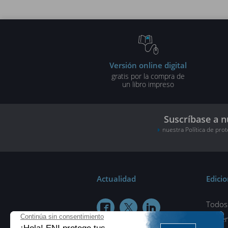
Versión online digital
gratis por la compra de
un libro impreso
Suscríbase a n
nuestra Política de pro
Actualidad
Edici
Todos 



¿Quié