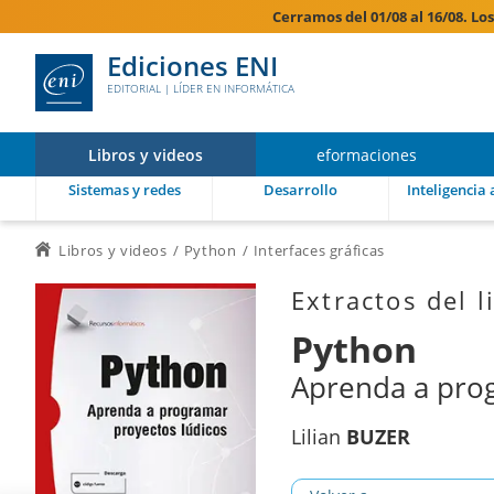
Cerramos del 01/08 al 16/08. Lo
Ediciones ENI
EDITORIAL | LÍDER EN INFORMÁTICA
Libros y videos
eformaciones
Sistemas y redes
Desarrollo
Inteligencia a
Libros y videos
Python
Interfaces gráficas
Extractos del l
Python
Aprenda a prog
Lilian
BUZER