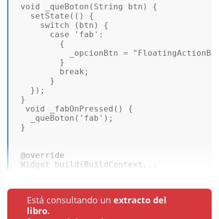
void
_queBoton
(
String
 btn
) { 

setState
(() {  

switch
 (btn) {  

case
'fab'
: 

         {  

           _opcionBtn = 
"FloatingActionBu
         }  

break
; 

       } 

   }); 

 }  

void
_fabOnPressed
(
) { 

_queBoton
(
'fab'
); 

 } 

@override
Widget
build
(
BuildContext
...
Está consultando un
extracto del
libro.