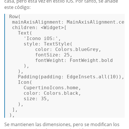
casa, pero esta vez en estilo iOS. Por tanto, se añade
este código:
Row
( 

mainAxisAlignment
: MainAxisAlignment.cent
children
: <Widget>[ 

Text
(  

'Icono iOS:'
, 

style
: 
TextStyle
( 

color
: Colors.blueGrey, 

fontSize
: 
25
, 

fontWeight
: FontWeight.bold 

     ), 

   ), 

Padding
(
padding
: EdgeInsets.
all
(
10
)), 

Icon
( 

     CupertinoIcons.home, 

color
: Colors.black, 

size
: 
35
, 

   ), 

 ], 

), 
Se mantienen las dimensiones, pero se modifican los