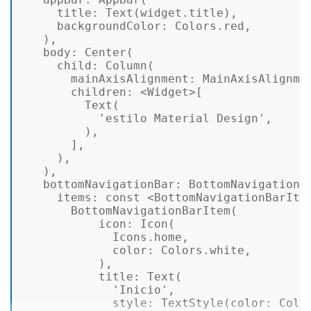
title
: 
Text
(widget.title), 

backgroundColor
: Colors.red, 

   ), 

body
: 
Center
( 

child
: 
Column
( 

mainAxisAlignment
: MainAxisAlignmen
children
: <Widget>[ 

Text
(  

'estilo Material Design'
, 

         ), 

       ], 

     ), 

   ), 

bottomNavigationBar
: 
BottomNavigationB
items
: const <BottomNavigationBarItem
BottomNavigationBarItem
( 

icon
: 
Icon
( 

             Icons.home, 

color
: Colors.white, 

           ), 

title
: 
Text
(  

'Inicio'
,  

style
: 
TextStyle
(
color
: Colo