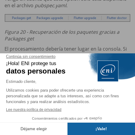
en el archivo
pubspec.yaml
.
Figura 20 - Recuperación de los paquetes gracias a
Packages get
El procesamiento debería tener lugar en la consola. Si
todo salió bien, el código de salida resultante es 0:
Figura 21 - Resultado de Packages get
A partir de ese momento, este paquete está disponible
y se puede utilizar en el código del programa. En el
ejemplo que hemos comenzado un poco antes, se
inserta una última línea (
):
Row
Índice
Row
( 
