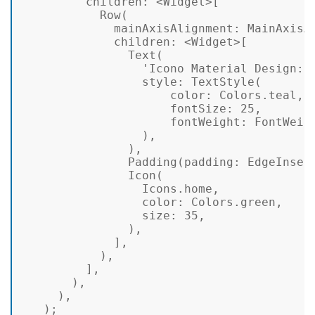
         children
: <Widget>[ 

Row
             mainAxisAlignment
             children
: <Widget>[ 

Text
(  

'Icono Material Design:'
                 style
: 
TextStyle
                     color
                     fontSize
: 
25
                     fontWeight
: FontWeigh
                 ), 

               ), 

Padding
(
padding
: EdgeInset
Icon
( 

                 color
                 size
: 
35
, 

               ), 

             ], 

           ), 

         ], 

       ), 

     ), 

   ); 
