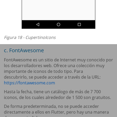
Figura 18 - CupertinoIcons
c. FontAwesome
FontAwesome es un sitio de Internet muy conocido por
los desarrolladores web. Ofrece una colección muy
importante de iconos de todo tipo. Para
descubrirlo, se puede acceder a través de la URL:
https://fontawesome.com
Hasta la fecha, tiene un catálogo de más de 7 700
iconos, de los cuales alrededor de 1 500 son gratuitos.
De forma predeterminada, no se puede acceder
directamente a ellos en Flutter, pero hay una manera