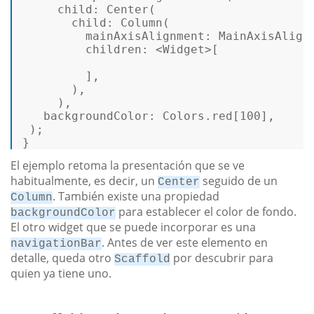
child
: 
Center
( 

child
: 
Column
( 

mainAxisAlignment
: MainAxisAlignm
children
: <Widget>[ 

         ], 

       ), 

     ), 

backgroundColor
: Colors.red[
100
], 

 ); 

} 
El ejemplo retoma la presentación que se ve
habitualmente, es decir, un
seguido de un
Center
. También existe una propiedad
Column
para establecer el color de fondo.
backgroundColor
El otro widget que se puede incorporar es una
. Antes de ver este elemento en
navigationBar
detalle, queda otro
por descubrir para
Scaffold
quien ya tiene uno.