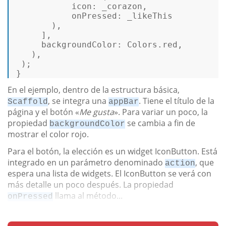
icon
: _corazon, 

onPressed
: _likeThis 

       ), 

     ], 

backgroundColor
: Colors.red, 

   ), 

 ); 

} 
En el ejemplo, dentro de la estructura básica,
, se integra una
. Tiene el título de la
Scaffold
appBar
página y el botón «
Me gusta
». Para variar un poco, la
propiedad
se cambia a fin de
backgroundColor
mostrar el color rojo.
Para el botón, la elección es un widget IconButton. Está
integrado en un parámetro denominado
, que
action
espera una lista de widgets. El IconButton se verá con
más detalle un poco después. La propiedad
llama al método...
onPressed