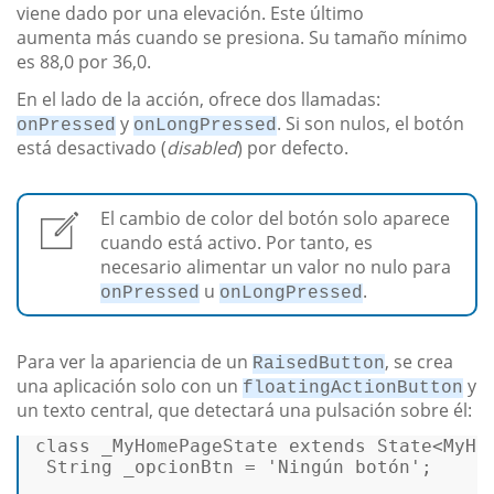
viene dado por una elevación. Este último
aumenta más cuando se presiona. Su tamaño mínimo
es 88,0 por 36,0.
En el lado de la acción, ofrece dos llamadas:
y
. Si son nulos, el botón
onPressed
onLongPressed
está desactivado (
disabled
) por defecto.
El cambio de color del botón solo aparece
cuando está activo. Por tanto, es
necesario alimentar un valor no nulo para
u
.
onPressed
onLongPressed
Para ver la apariencia de un
, se crea
RaisedButton
una aplicación solo con un
y
floatingActionButton
un texto central, que detectará una pulsación sobre él:
class
_MyHomePageState
extends
State
<
MyHo
String
 _opcionBtn = 
'Ningún botón'
;  
