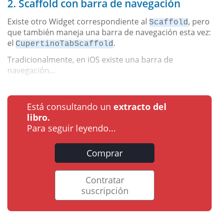
2. Scaffold con barra de navegación
Existe otro Widget correspondiente al
, pero
Scaffold
que también maneja una barra de navegación esta vez:
el
.
CupertinoTabScaffold
Tradicionalmente, en iOS existe una barra de
navegación...
Está consultando un
extracto del
libro.
Para seguir leyendo...
Comprar
Contratar
suscripción