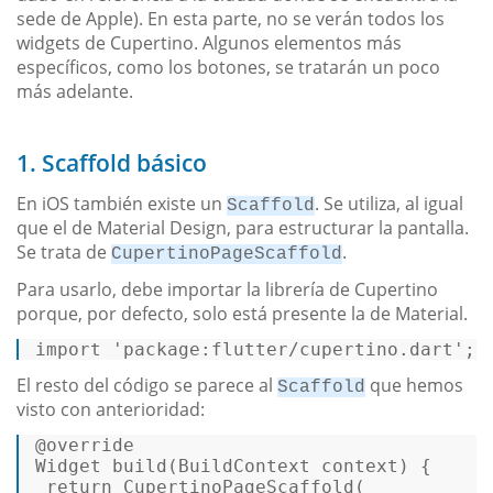
sede de Apple). En esta parte, no se verán todos los
widgets de Cupertino. Algunos elementos más
específicos, como los botones, se tratarán un poco
más adelante.
1. Scaffold básico
En iOS también existe un
. Se utiliza, al igual
Scaffold
que el de Material Design, para estructurar la pantalla.
Se trata de
.
CupertinoPageScaffold
Para usarlo, debe importar la librería de Cupertino
porque, por defecto, solo está presente la de Material.
import
'package:flutter/cupertino.dart'
; 
El resto del código se parece al
que hemos
Scaffold
visto con anterioridad:
@override
Widget 
build
(BuildContext context) {  

return
CupertinoPageScaffold
( 
