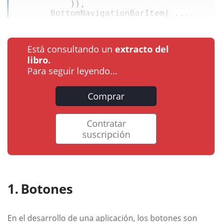
           )), 

BottomNavigationBarItem
( ...
Está consultando un
extracto del
libro.
Para seguir leyendo...
Comprar
Contratar
suscripción
Botones
En el desarrollo de una aplicación, los botones son