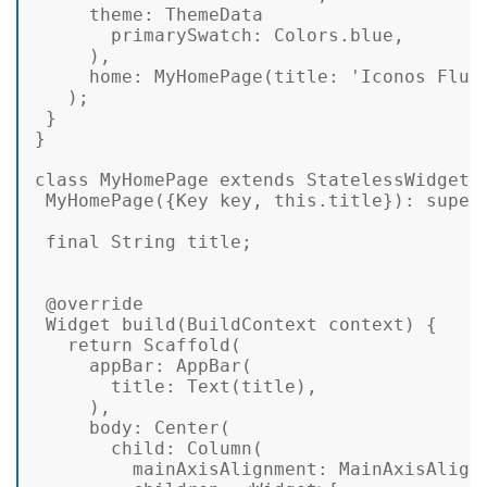
     theme
       primarySwatch
: Colors.blue, 

     ), 

     home: 
MyHomePage
(
title
: 
'Iconos Flut
   ); 

 } 

}  

class
MyHomePage
extends
StatelessWidget
MyHomePage
({Key key, this.title}): 
super
final
 String title; 

 @override 

 Widget 
build
(BuildContext context) {  

return
Scaffold
     appBar
: 
AppBar
       title
: 
Text
(title), 

     body
: 
Center
       child
: 
Column
         mainAxisAlignment