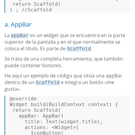
 return 
Scaffold
( 

) ; 
//Scaffold 
a. AppBar
La
es un widget que se encuentra en la parte
appBar
superior de la pantalla y en el que normalmente se
coloca el título. Es parte de
.
Scaffold
Se trata de una completa herramienta, que también
puede contener botones.
He aquí un ejemplo de código que sitúa una appBar
dentro de un
e integra un botón «me
Scaffold
gusta».
@override
Widget 
build
(BuildContext context) {  

return
Scaffold
( 

appBar
: 
AppBar
( 

title
: 
Text
(widget.title), 

actions
: <Widget>[ 

IconButton
( 
