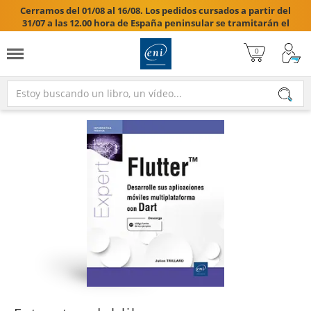
Cerramos del 01/08 al 16/08. Los pedidos cursados a partir del
31/07 a las 12.00 hora de España peninsular se tramitarán el
17/08/2026.
