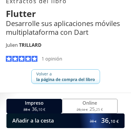
Extractos del libro
Flutter
Desarrolle sus aplicaciones móviles
multiplataforma con Dart
Julien
TRILLARD
1 opinión
Volver a
la página de compra del libro
Impreso
Online
36,
25,
38
10 €
26,
25 €
€
58 €
36,
Añadir a la cesta
10 €
38
€