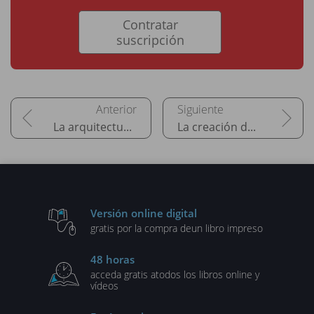
Contratar
suscripción
La arquitectura .NET
La creación de tipos
Versión online digital
gratis por la compra de
un libro impreso
48 horas
acceda gratis a
todos los libros online y
vídeos