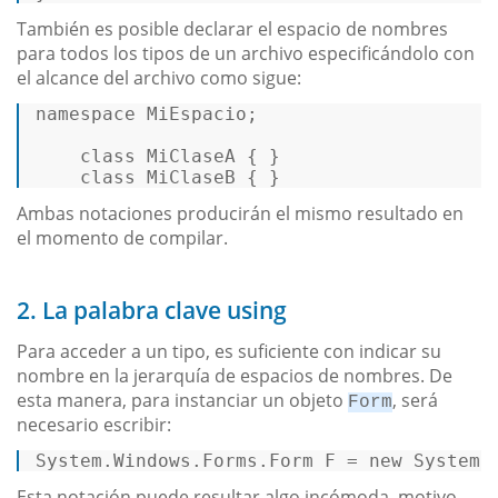
También es posible declarar el espacio de nombres
para todos los tipos de un archivo especificándolo con
el alcance del archivo como sigue:
namespace MiEspacio; 

class
MiClaseA
 { } 

class
MiClaseB
 { } 
Ambas notaciones producirán el mismo resultado en
el momento de compilar.
2. La palabra clave using
Para acceder a un tipo, es suficiente con indicar su
nombre en la jerarquía de espacios de nombres. De
esta manera, para instanciar un objeto
, será
Form
necesario escribir:
System.Windows.Forms.
Form
F
=
new
System
.
Esta notación puede resultar algo incómoda, motivo