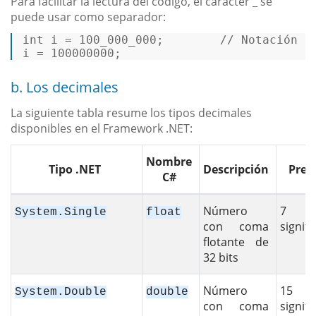
Para facilitar la lectura del código, el carácter _ se
puede usar como separador:
int
 i = 
100
_000_000;        
// Notación b
i = 
100000000
; 
b. Los decimales
La siguiente tabla resume los tipos decimales
disponibles en el Framework .NET:
Nombre
Tipo .NET
Descripción
Prec
C#
Número
7 ci
System.Single
float
con coma
signifi
flotante de
32 bits
Número
15 c
System.Double
double
con coma
signifi