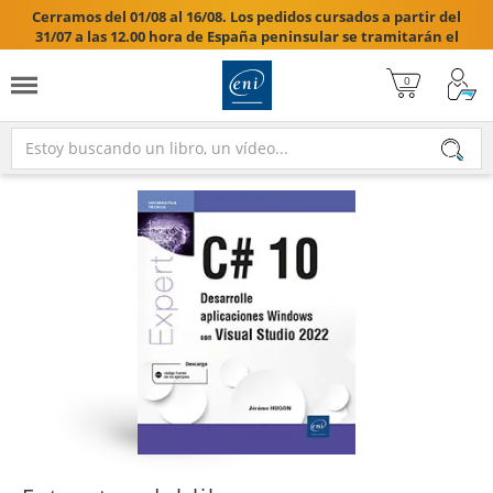
Cerramos del 01/08 al 16/08. Los pedidos cursados a partir del
31/07 a las 12.00 hora de España peninsular se tramitarán el
17/08/2026.
