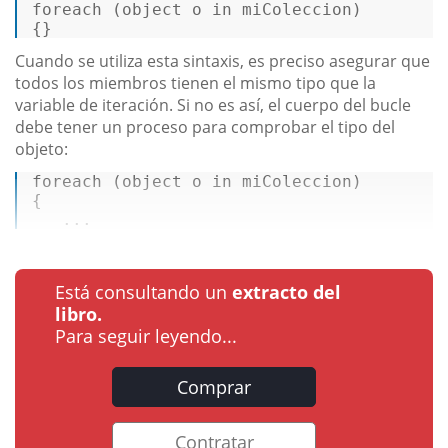
foreach
 (
object
 o 
in
 miColeccion)  

{} 
Cuando se utiliza esta sintaxis, es preciso asegurar que
todos los miembros tienen el mismo tipo que la
variable de iteración. Si no es así, el cuerpo del bucle
debe tener un proceso para comprobar el tipo del
objeto:
foreach
 (
object
 o 
in
 miColeccion)  

{  

   ...
Está consultando un
extracto del
libro.
Para seguir leyendo...
Comprar
Contratar