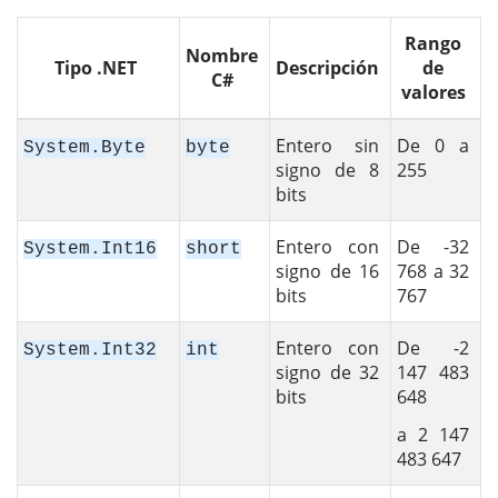
Rango
Nombre
Tipo .NET
Descripción
de
C#
valores
Entero sin
De 0 a
System.Byte
byte
signo de 8
255
bits
Entero con
De -32
System.Int16
short
signo de 16
768 a 32
bits
767
Entero con
De -2
System.Int32
int
signo de 32
147 483
bits
648
a 2 147
483 647