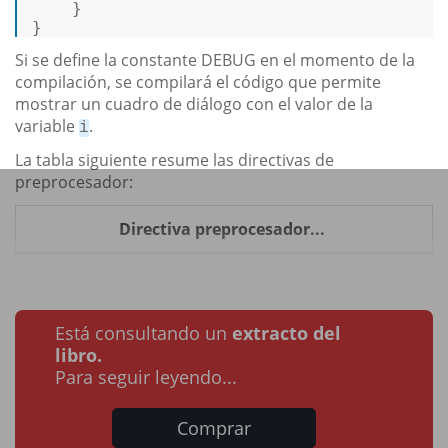
    }  

} 
Si se define la constante DEBUG en el momento de la
compilación, se compilará el código que permite
mostrar un cuadro de diálogo con el valor de la
variable
.
i
La tabla siguiente resume las directivas de
preprocesador:
Directiva preprocesador...
Está consultando un
extracto del
libro.
Para seguir leyendo...
Comprar