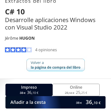
Extractos del libro
C# 10
Desarrolle aplicaciones Windows
con Visual Studio 2022
Jérôme
HUGON
4 opiniones
Volver a
la página de compra del libro
Impreso
Online
36,
25,
38
10 €
26,
25 €
€
58 €
36,
Añadir a la cesta
10 €
38
€