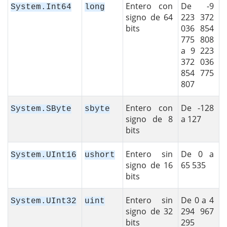
Entero con
De -9
System.Int64
long
signo de 64
223 372
bits
036 854
775 808
a 9 223
372 036
854 775
807
Entero con
De -128
System.SByte
sbyte
signo de 8
a 127
bits
Entero sin
De 0 a
System.UInt16
ushort
signo de 16
65 535
bits
Entero sin
De 0 a 4
System.UInt32
uint
signo de 32
294 967
bits
295