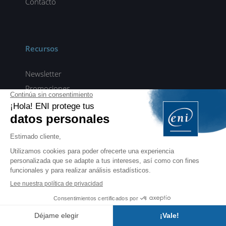
Contacto
Recursos
Newsletter
Promociones
Todos los vídeos
ENI elearning
E-formaciones en 5 idiomas
ES
FR
DE
EN
NL
PROFESIONALES
Manuales para profesionales de la formación