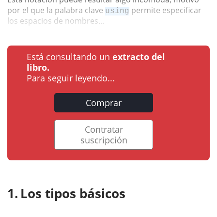
por el que la palabra clave
permite especificar
using
los espacios de nombres...
Está consultando un
extracto del
libro.
Para seguir leyendo...
Comprar
Contratar
suscripción
Los tipos básicos