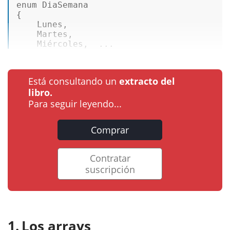
enum
DiaSemana
{  

    Lunes,  

    Martes,  

    Miércoles,  ...
Está consultando un
extracto del
libro.
Para seguir leyendo...
Comprar
Contratar
suscripción
Los arrays