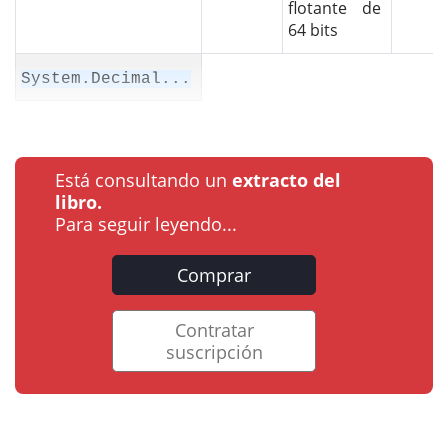
flotante de
64 bits
System.Decimal...
Está consultando un
extracto del
libro.
Para seguir leyendo...
Comprar
Contratar
suscripción