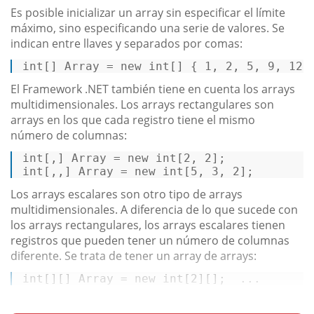
Es posible inicializar un array sin especificar el límite
máximo, sino especificando una serie de valores. Se
indican entre llaves y separados por comas:
int
[] Array = 
new
int
[] { 
1
, 
2
, 
5
, 
9
, 
12
 
El Framework .NET también tiene en cuenta los arrays
multidimensionales. Los arrays rectangulares son
arrays en los que cada registro tiene el mismo
número de columnas:
int
[,] 
Array
=
new
int
[
2
, 
2
int
[,,] 
Array
=
new
int
[
5
, 
3
, 
2
]; 
Los arrays escalares son otro tipo de arrays
multidimensionales. A diferencia de lo que sucede con
los arrays rectangulares, los arrays escalares tienen
registros que pueden tener un número de columnas
diferente. Se trata de tener un array de arrays:
int
[][] 
Array
=
new
int
[
2
][];  ...