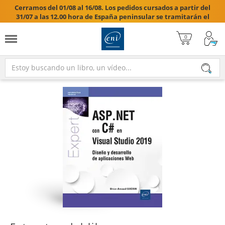
Cerramos del 01/08 al 16/08. Los pedidos cursados a partir del
31/07 a las 12.00 hora de España peninsular se tramitarán el
17/08/2026.
