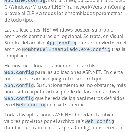
. Este archivo, ubicado en la carpeta
Machine.config
C:\Windows\Microsoft.NET\Framework\Version\Config,
provee al CLR y a todos los ensamblados parámetros
de todo tipo.
Las aplicaciones .NET Windows poseen su propio
archivo de configuración, opcional. Se trata, en Visual
Studio, del archivo
que se convierte en el
App.config
archivo
tras la
NombreDelEnsamblado.exe.config
compilación.
Hemos mencionado, a menudo, el archivo
para las aplicaciones ASP.NET. En cierta
Web.config
medida, este archivo juega el mismo rol que
. Su funcionamiento es, no obstante, más
App.config
fino: cada carpeta virtual puede declarar un archivo
que hereda de los parámetros definidos
Web.config
en el
de nivel superior.
Web.config
Todas las aplicaciones ASP.NET heredan, también,
valores provistos por el archivo raíz
Web.config
(también ubicado en la carpeta Config), que hereda, él