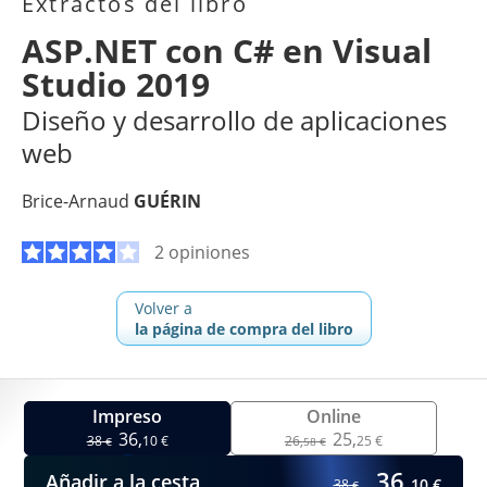
Extractos del libro
ASP.NET con C# en Visual
Studio 2019
Diseño y desarrollo de aplicaciones
web
Brice-Arnaud
GUÉRIN
2 opiniones
Volver a
la página de compra del libro
Impreso
Online
36,
25,
38
10 €
26,
25 €
€
58 €
36,
Añadir a la cesta
10 €
38
€