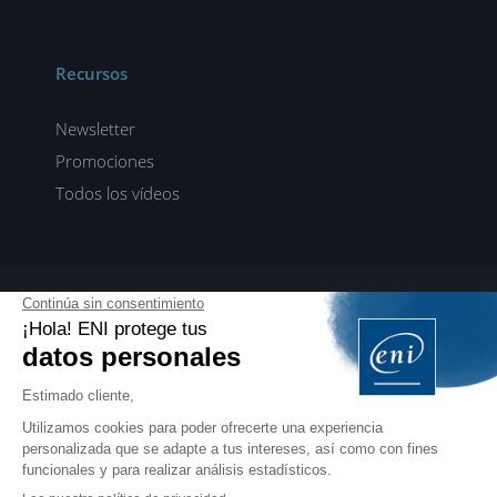
Recursos
Newsletter
Promociones
Todos los vídeos
ENI elearning
E-formaciones en 5 idiomas
ES
FR
DE
EN
NL
PROFESIONALES
Manuales para profesionales de la formación
EDITIONS ENI