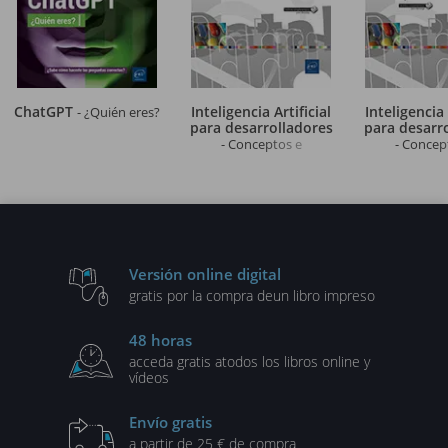
ChatGPT
Inteligencia Artificial
Inteligencia 
- ¿Quién eres?
para desarrolladores
para desarr
- Conceptos e
- Concep
implementación en Java
implementac
(2ª edición)
(2ª edic
Versión online digital
gratis por la compra de
un libro impreso
48 horas
acceda gratis a
todos los libros online y
vídeos
Envío gratis
a partir de 25 € de compra