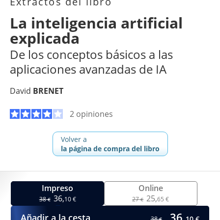
Extractos del libro
La inteligencia artificial
explicada
De los conceptos básicos a las
aplicaciones avanzadas de IA
David
BRENET
2 opiniones
Volver a
la página de compra del libro
Impreso
Online
36,
25,
38
10 €
27
65 €
€
€
36,
Añadir a la cesta
10 €
38
€