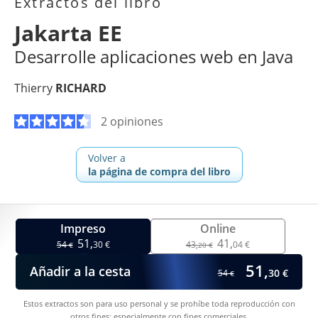
Extractos del libro
Jakarta EE
Desarrolle aplicaciones web en Java
Thierry
RICHARD
2 opiniones
Volver a
la página de compra del libro
Impreso
Online
51,
41,
54
30 €
43,
04 €
€
20 €
51,
Añadir a la cesta
30 €
54
€
Estos extractos son para uso personal y se prohíbe toda reproducción con
otros fines; especialmente con fines comerciales.