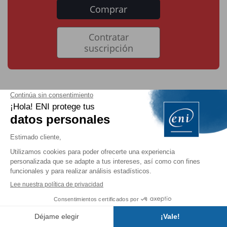
Comprar
Contratar
suscripción
Complemento de
implementación
La búsqueda de clases providers que deben ser
soportadas por la implementación elegida para
responder a las diferentes peticiones se realiza
recorriendo todas las clases accesibles para averiguar
si están anotadas con
. Estas clases
@Provider
pueden estar en el directorio
del
WEB-INF/classes
Índice
proyecto, pero también en una librería a la que se haga