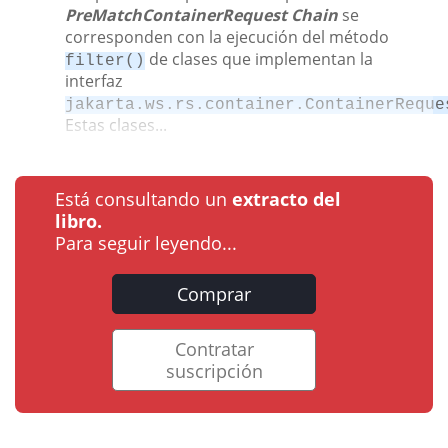
PreMatchContainerRequest Chain
se
corresponden con la ejecución del método
de clases que implementan la
filter()
interfaz
jakarta.ws.rs.container.ContainerReque
Estas clases...
Está consultando un
extracto del
libro.
Para seguir leyendo...
Comprar
Contratar
suscripción