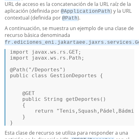
URL de acceso es la concatenación de la URL raíz de la
aplicación (definida por
) y la URL
@ApplicationPath
contextual (definida por
).
@Path
A continuación, se muestra un ejemplo de una clase de
recurso básica denominada
fr.ediciones_eni.jakartaee.jaxrs.services.G
import
import
 javax.ws.rs.Path;  

@Path(
"/Deportes"
)
public
class
GestionDeportes
 {  

@GET
public
 String getDeportes()  

    {  

return
"Tenis,Squash,Pádel,Bádmin
    }  

} 
Esta clase de recurso se utiliza para responder a una