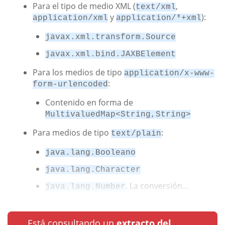
Para el tipo de medio XML (
,
text/xml
y
):
application/xml
application/*+xml
javax.xml.transform.Source
javax.xml.bind.JAXBElement
Para los medios de tipo
application/x-www-
:
form-urlencoded
Contenido en forma de
MultivaluedMap<String,String>
Para medios de tipo
:
text/plain
java.lang.Booleano
java.lang.Character
. La conversión...
java.lang.Number
Está consultando un
extracto del